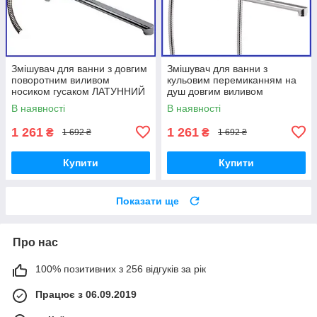
Змішувач для ванни з довгим
Змішувач для ванни з
поворотним виливом
кульовим перемиканням на
носиком гусаком ЛАТУННИЙ
душ довгим виливом
з душем CHAMPION SMES
ЛАТУННИЙ Champion Smes
В наявності
В наявності
140 EURO (CH0090)
143
1 261
1 261
₴
₴
1 692 ₴
1 692 ₴
Купити
Купити
Показати ще
Про нас
100% позитивних з 256 відгуків за рік
Працює з 06.09.2019