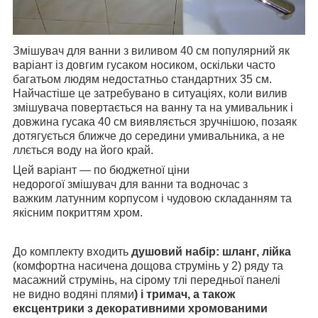
Змішувач для ванни з виливом 40 см популярний як
варіант із довгим гусаком носиком, оскільки часто
багатьом людям недостатньо стандартних 35 см.
Найчастіше це затребувано в ситуаціях, коли вилив
змішувача повертається на ванну та на умивальник і
довжина гусака 40 см виявляється зручнішою, позаяк
дотягується ближче до середини умивальника, а не
ллється воду на його край.
Цей варіант — по бюджетної ціни
недорогої змішувач для ванни та водночас з
важким латунним корпусом і чудовою складанням та
якісним покриттям хром.
До комплекту входить
душовий набір: шланг, лійка
(комфортна насичена дощова струмінь у 2) ряду та
масажний струмінь, на сірому тлі передньої панелі
не видно водяні плями
) і тримач, а також
ексцентрики з декоративними хромованими