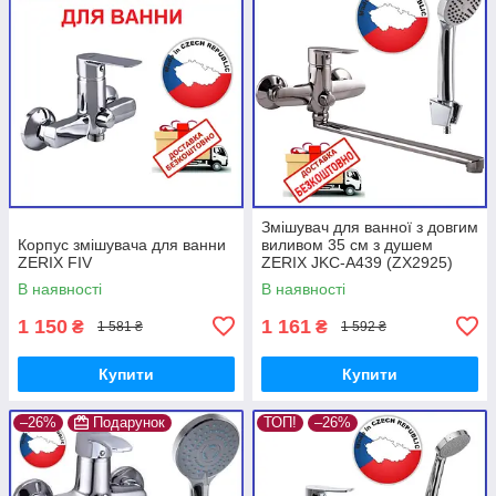
Змішувач для ванної з довгим
Корпус змішувача для ванни
виливом 35 см з душем
ZERIX FIV
ZERIX JKC-A439 (ZX2925)
В наявності
В наявності
1 150
1 161
₴
₴
1 581 ₴
1 592 ₴
Купити
Купити
–26%
Подарунок
ТОП!
–26%