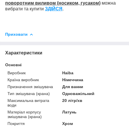
поворотним виливом (носиком, гусаком)
можна
вибрати та купити
ЗДІЙСЯ
.
Приховати
Характеристики
Основні
Виробник
Haiba
Країна виробник
Німеччина
Призначення змішувача
Для ванни
Тип змішувача (крана)
Одноважільний
Максимальна витрата
20 літр/хв
води
Матеріал корпусу
Латунь
змішувача (крана)
Покриття
Хром