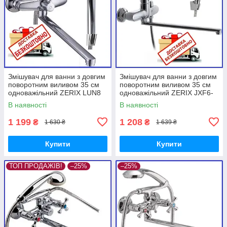
Змішувач для ванни з довгим
Змішувач для ванни з довгим
поворотним виливом 35 см
поворотним виливом 35 см
одноважільний ZERIX LUN8
одноважільний ZERIX JXF6-
288 Зерикс
A445 (ZX3261) Зерикс
В наявності
В наявності
1 199
1 208
₴
₴
1 630 ₴
1 639 ₴
Купити
Купити
ТОП ПРОДАЖІВ!
–25%
–25%