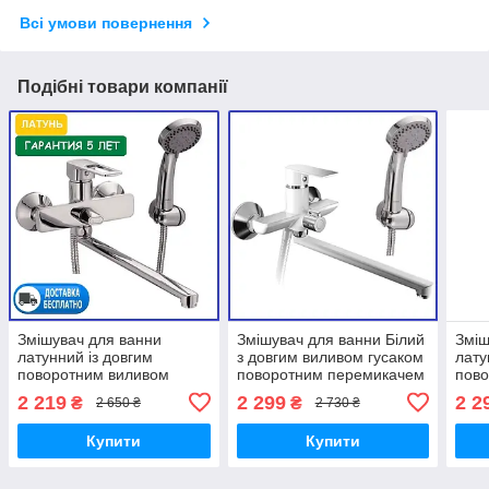
Всі умови повернення
Подібні товари компанії
Змішувач для ванни
Змішувач для ванни Білий
Зміш
латунний із довгим
з довгим виливом гусаком
лату
поворотним виливом
поворотним перемикачем
пов
носиком гусаком
Haiba Alex White 006
носи
2 219
2 299
2 2
₴
₴
2 650 ₴
2 730 ₴
одноважільний з душем
Hai
HB Eni 006
(HB0
Купити
Купити
006