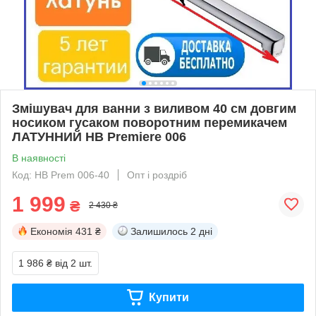
Змішувач для ванни з виливом 40 см довгим
носиком гусаком поворотним перемикачем
ЛАТУННИЙ HB Premiere 006
В наявності
Код: HB Prem 006-40
Опт і роздріб
1 999
₴
2 430 ₴
Економія
431 ₴
Залишилось
2 дні
1 986 ₴
від 2 шт.
Купити