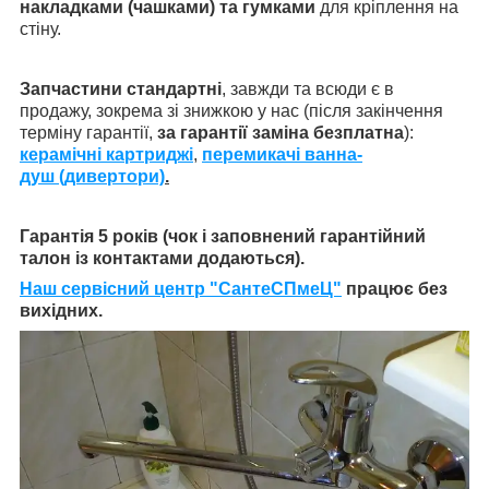
накладками (чашками) та гумками
для кріплення на
стіну.
Запчастини стандартні
, завжди та всюди є в
продажу, зокрема зі знижкою у нас (після закінчення
терміну гарантії,
за гарантії заміна безплатна
):
керамічні картриджі
,
перемикачі ванна-
душ (дивертори)
.
Гарантія 5 років (чок і заповнений гарантійний
талон із контактами додаються).
Наш сервісний центр "СантеСПмеЦ"
працює без
вихідних.