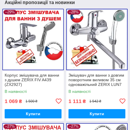
Акційні пропозиції та новинки
–29%
–28%
Корпус змішувача для ванни
Змішувач для ванни з довгим
з душем ZERIX FIV A439
поворотним виливом 35 см
(ZX2927)
одноважільний ZERIX LUN7
048 (031) (ZX0431) Зерикс
В наявності
В наявності
1 069
1 111
₴
₴
1 500 ₴
1 542 ₴
Купити
Купити
–27%
–27%