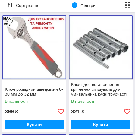
Сортування
0
Фільтри
Ключі для встановлення
Ключ розвідний шведський 0-
кріплення змішувача для
30 мм до 32 мм
умивальника кухні трубчасті
шестигранні торцеві (набір)
В наявності
В наявності
399
321
₴
₴
Купити
Купити