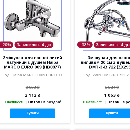
–20%
Залишилось 4 дні
–33%
Залишилось 4 дн
Змішувач для ванної литий
Змішувач для ванно
латунний з душем Haiba
виливом 20 см з душем
MARCO EURO 009 (HB0877)
DMT-3-B 722 (ZX293
Haiba MARCO 009 EURO ++
Zerix DMT-3-B 722 
2 633 ₴
1 584 ₴
2 112 ₴
1 063 ₴
В наявності
Оптом і в роздріб
В наявності
Оптом і в р
Купити
Купити