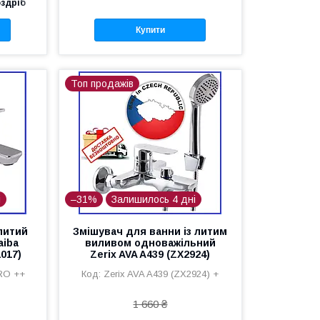
оздріб
Купити
Топ продажів
і
–31%
Залишилось 4 дні
литий
Змішувач для ванни із литим
aiba
виливом одноважільний
017)
Zerix AVA A439 (ZX2924)
RO ++
Zerix AVA A439 (ZX2924) +
1 660 ₴