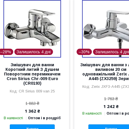
–28%
Залишилось 4 дні
–30%
Залишилось 4 дн
Змішувач для ванни
Змішувач для ванни з
Короткий литий З Душем
виливом 20 см
Поворотним перемикачем
одноважільний Zerix 
Cron Sirius Chr-009 Euro
A445 (ZX3259) Зери
(CR0193)
Zerix JXF3-A445 (ZX
CR Sirius 009 van 25
1 763 ₴
1 883 ₴
1 242 ₴
1 362 ₴
В наявності
Оптом і в р
В наявності
Оптом і в роздріб