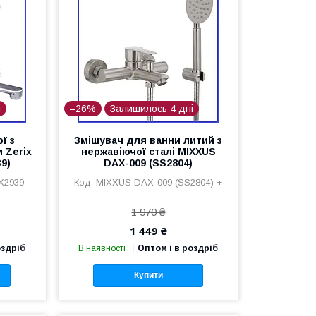
і
–26%
Залишилось 4 дні
ї з
Змішувач для ванни литий з
 Zerix
нержавіючої сталі MIXXUS
9)
DAX-009 (SS2804)
ZX2939
MIXXUS DAX-009 (SS2804) +
1 970 ₴
1 449 ₴
оздріб
В наявності
Оптом і в роздріб
Купити