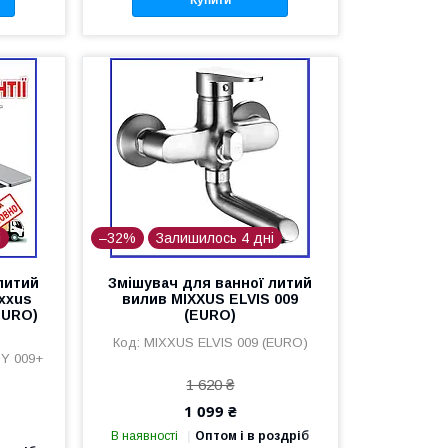
Купити
і
–32%
Залишилось 4 дні
литий
Змішувач для ванної литий
xxus
вилив MIXXUS ELVIS 009
EURO)
(EURO)
MIXXUS ELVIS 009 (EURO)
Y 009+
1 620 ₴
1 099 ₴
В наявності
Оптом і в роздріб