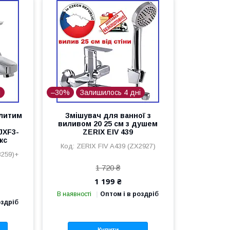
і
–30%
Залишилось 4 дні
 литим
Змішувач для ванної з
виливом 20 25 см з душем
JXF3-
ZERIX EIV 439
кс
ZERIX FIV A439 (ZX2927)
3259)+
1 720 ₴
1 199 ₴
В наявності
Оптом і в роздріб
оздріб