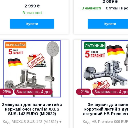
2 099 ₴
2 999 ₴
В наявності
Оптом і в р
В наявності
Купити
Купити
–25%
Залишилось 4 дні
–21%
Залишилось 4 дн
Змішувач для ванни литий з
Змішувач для ванн
нержавіючої сталі MIXXUS
короткий литий з д
SUS-142 EURO (MI2822)
латунний HB Premier
MIXXUS SUS-142 (MI2822) +
HB Premiere 009 EU