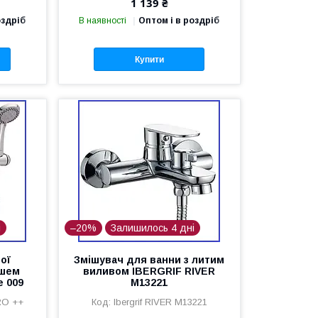
1 139 ₴
оздріб
В наявності
Оптом і в роздріб
Купити
і
–20%
Залишилось 4 дні
ої
Змішувач для ванни з литим
ушем
виливом IBERGRIF RIVER
e 009
M13221
RO ++
Ibergrif RIVER M13221