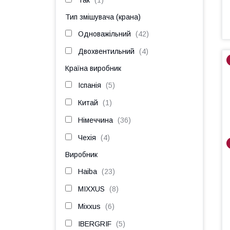
Так
1
Тип змішувача (крана)
Одноважільний
42
Двохвентильний
4
Країна виробник
Іспанія
5
Китай
1
Німеччина
36
Чехія
4
Виробник
Haiba
23
MIXXUS
8
Mixxus
6
IBERGRIF
5