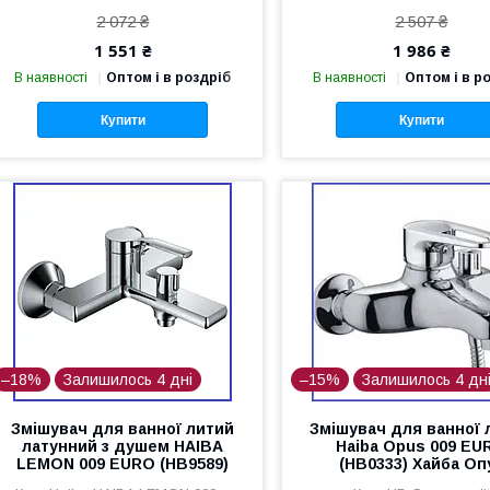
2 072 ₴
2 507 ₴
1 551 ₴
1 986 ₴
В наявності
Оптом і в роздріб
В наявності
Оптом і в р
Купити
Купити
–18%
Залишилось 4 дні
–15%
Залишилось 4 дн
Змішувач для ванної литий
Змішувач для ванної 
латунний з душем HAIBA
Haiba Opus 009 EU
LEMON 009 EURO (HB9589)
(HB0333) Хайба Оп