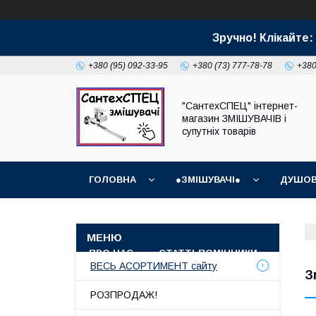
Зручно! Клікайт
+380 (95) 092-33-95
+380 (73) 777-78-78
+380
"СантехСПЕЦ" інтернет-
магазин ЗМІШУВАЧІВ і
супутніх товарів
ГОЛОВНА
●ЗМІШУВАЧІ●
ДУШОВ
ГРАФІК РОБОТИ (ВІДПРАВКИ БЕЗ ВИХІДНИХ)
ПРО НАС
СТАТТІ-ПОМІЧНИКИ
СУПУТ
ВЕСЬ АСОРТИМЕНТ сайту
З
РОЗПРОДАЖ!