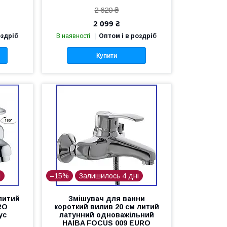
2 620 ₴
2 099 ₴
оздріб
В наявності
Оптом і в роздріб
Купити
і
–15%
Залишилось 4 дні
литий
Змішувач для ванни
RO
короткий вилив 20 см литий
ус
латунний одноважільний
HAIBA FOCUS 009 EURO