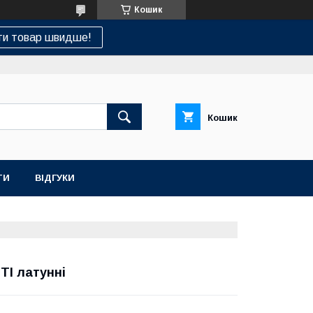
Кошик
ти товар швидше!
Кошик
ТИ
ВІДГУКИ
НАШ СЕРВІСНИЙ ЦЕНТР "САНТЕХСПЕЦ"
І латунні