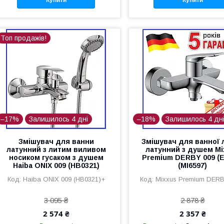
Купити
Купити
Топ продажів!
–17%
Залишилось 4 дні
–18%
Залишилось 4 дн
Змішувач для ванни
Змішувач для ванної 
латунний з литим виливом
латунний з душем Mi
носиком гусаком з душем
Premium DERBY 009 (
Haiba ONIX 009 (HB0321)
(MI6597)
Haiba ONIX 009 (HB0321)+
Mixxus Premium DERB
3 095 ₴
2 878 ₴
2 574 ₴
2 357 ₴