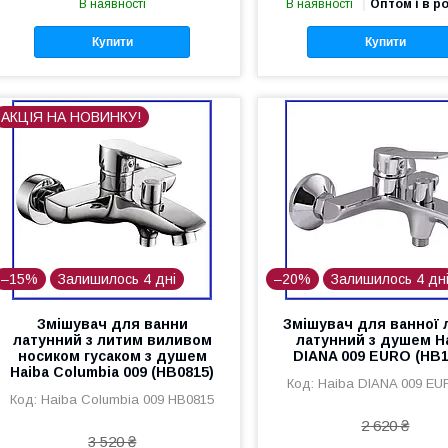
В наявності
В наявності
Оптом і в р
Купити
Купити
АКЦІЯ НА НОВИНКУ!
–15%
Залишилось 4 дні
–20%
Залишилось 4 дн
Змішувач для ванни
Змішувач для ванної 
латунний з литим виливом
латунний з душем H
носиком гусаком з душем
DIANA 009 EURO (HB1
Haiba Columbia 009 (HB0815)
Haiba DIANA 009 EU
Haiba Columbia 009 HB0815
2 620 ₴
3 520 ₴