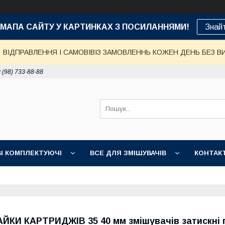
е: МАПА САЙТУ У КАРТИНКАХ З ПОСИЛАННЯМИ!
Знай
ВІДПРАВЛЕННЯ І САМОВІВІЗ ЗАМОВЛЕННЬ КОЖЕН ДЕНЬ БЕЗ В
 (98) 733-88-88
І КОМПЛЕКТУЮЧІ
ВСЕ ДЛЯ ЗМІШУВАЧІВ
КОНТАК
ДОСТАВКА, ОПЛАТА, ГАРАНТІЯ
ПОВЕРНЕННЯ І ОБМІН
НІ ТОВАРИ
АЙКИ КАРТРИДЖІВ 35 40 мм змішувачів затискні 