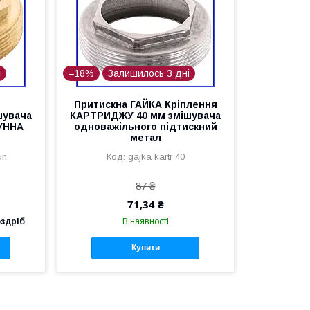
і
–18%
Залишилось 3 дні
я
Притискна ГАЙКА Кріплення
шувача
КАРТРИДЖУ 40 мм змішувача
УННА
одноважільного підтискний
метал
un
gajka kartr 40
87 ₴
71,34 ₴
оздріб
В наявності
Купити