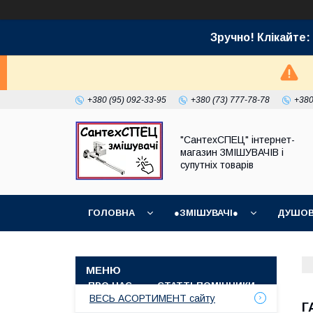
Зручно! Клікайт
+380 (95) 092-33-95
+380 (73) 777-78-78
+380
"СантехСПЕЦ" інтернет-
магазин ЗМІШУВАЧІВ і
супутніх товарів
ГОЛОВНА
●ЗМІШУВАЧІ●
ДУШОВ
ГРАФІК РОБОТИ (ВІДПРАВКИ БЕЗ ВИХІДНИХ)
ПРО НАС
СТАТТІ-ПОМІЧНИКИ
СУПУТ
ВЕСЬ АСОРТИМЕНТ сайту
Г