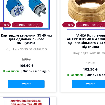
–18%
Залишилось 3 дні
–18%
Залишилось 3 дн
Картриджі керамічні 35 40 мм
ГАЙКА Кріпленн
для одноважільного
КАРТРИДЖУ 40 мм змі
змішувача
одноважільного ЛАТ
підтискна
kartr 30 35 40 KATALOG
gajka kartr 40 lat
130 ₴
125 ₴
106,60 ₴
102,50 ₴
В наявності
Оптом і в роздріб
В наявності
Оптом і в р
Купити
Купити