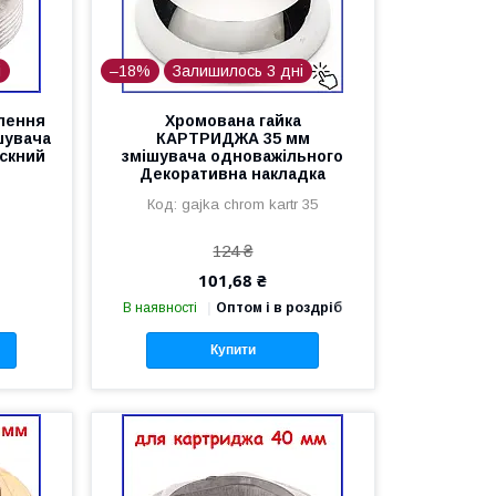
і
–18%
Залишилось 3 дні
лення
Хромована гайка
шувача
КАРТРИДЖА 35 мм
скний
змішувача одноважільного
Декоративна накладка
gajka chrom kartr 35
124 ₴
101,68 ₴
В наявності
Оптом і в роздріб
Купити