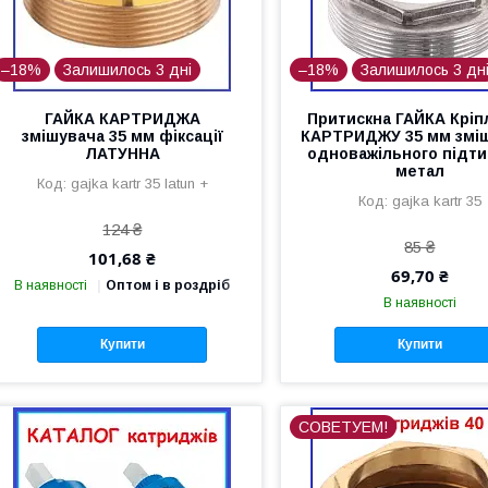
–18%
Залишилось 3 дні
–18%
Залишилось 3 дн
ГАЙКА КАРТРИДЖА
Притискна ГАЙКА Кріп
змішувача 35 мм фіксації
КАРТРИДЖУ 35 мм змі
ЛАТУННА
одноважільного підти
метал
gajka kartr 35 latun +
gajka kartr 35
124 ₴
85 ₴
101,68 ₴
69,70 ₴
В наявності
Оптом і в роздріб
В наявності
Купити
Купити
СОВЕТУЕМ!