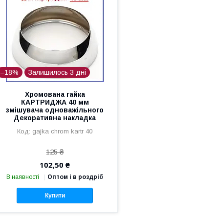
–18%
Залишилось 3 дні
Хромована гайка
КАРТРИДЖА 40 мм
змішувача одноважільного
Декоративна накладка
gajka chrom kartr 40
125 ₴
102,50 ₴
В наявності
Оптом і в роздріб
Купити