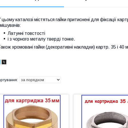
 цьому каталозі містяться гайки притиснені для фіксації кар
мішувачів:
Латунні товстості
і з чорного металу тверді тонке.
акож хромовані гайки (декоративні накладки) картр. 35 і 40 