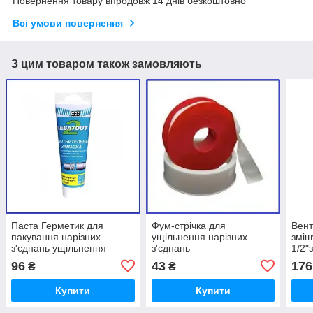
Повернення товару впродовж 14 днів безкоштовно
Всі умови повернення
З цим товаром також замовляють
Паста Герметик для
Фум-стрічка для
Вент
пакування нарізних
ущільнення нарізних
зміш
з'єднань ущільнення
з'єднань
1/2"
герметизації труб
при
96
43
176
₴
₴
сантехнічна GEB 25 г
Купити
Купити