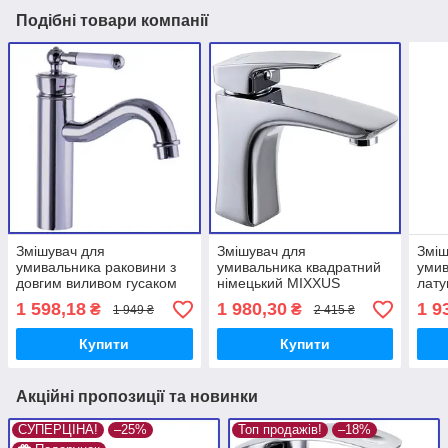
Подібні товари компанії
Змішувач для
Змішувач для
Зміш
умивальника раковини з
умивальника квадратний
умив
довгим виливом гусаком
німецький MIXXUS
лату
носиком MIXXUS
PREMIUM PATRICK Chr-
вис
1 598,18
1 980,30
1 9
₴
₴
1 949 ₴
2 415 ₴
PREMIUM VINTAGE 001-B
001 (MI1656)
PRE
(MI2850)
(MI2
Купити
Купити
Акційні пропозиції та новинки
СУПЕРЦІНА!
–25%
Топ продажів!
–18%