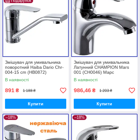
Подарунок
Змішувач для умивальника
Змішувач для умивальника
поворотний Haiba Dario Chr-
Латунний CHAMPION Mars
004-15 cm (HB0872)
001 (CH0046) Марс
В наявності
В наявності
891
986,46
₴
₴
1 188 ₴
1 203 ₴
Купити
Купити
–18%
–18%