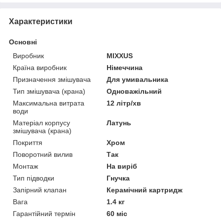
Характеристики
Основні
Виробник
MIXXUS
Країна виробник
Німеччина
Призначення змішувача
Для умивальника
Тип змішувача (крана)
Одноважільний
Максимальна витрата
12 літр/хв
води
Матеріал корпусу
Латунь
змішувача (крана)
Покриття
Хром
Поворотний вилив
Так
Монтаж
На виріб
Тип підводки
Гнучка
Запірний клапан
Керамічний картридж
Вага
1.4 кг
Гарантійний термін
60 міс