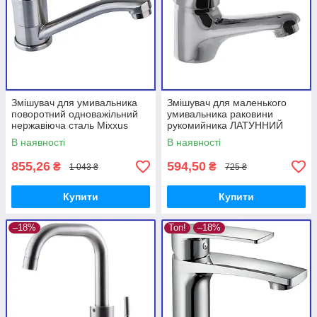
Змішувач для умивальника
Змішувач для маленького
поворотний одноважільний
умивальника раковини
нержавіюча сталь Mixxus
рукомийника ЛАТУННИЙ
NEO-004-15cm (MI6179)
литий Champion Premiere
В наявності
В наявності
001 (CH0255)
855,26
594,50
₴
₴
1 043 ₴
725 ₴
Купити
Купити
–18%
Топ!
–18%