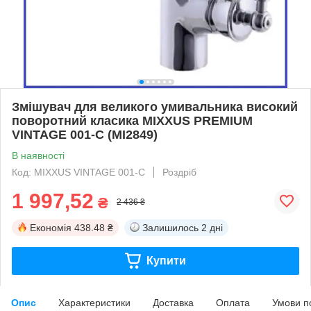
Змішувач для великого умивальника високий
поворотний класика MIXXUS PREMIUM
VINTAGE 001-C (MI2849)
В наявності
Код: MIXXUS VINTAGE 001-C
Роздріб
1 997,52
₴
2 436 ₴
Економія
438.48 ₴
Залишилось
2 дні
Купити
Опис
Характеристики
Доставка
Оплата
Умови п