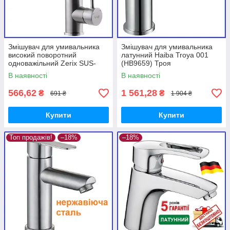
Змішувач для умивальника
Змішувач для умивальника
високий поворотний
латунний Haiba Troya 001
одноважільний Zerix SUS-
(HB9659) Троя
001G (ZX3120) SUS304
В наявності
В наявності
566,62
1 561,28
₴
₴
691 ₴
1 904 ₴
Купити
Купити
Топ продажів!
–18%
–18%