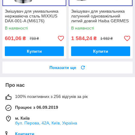
Змішувач для умивальника
Змішувач для умивальника
нержавіюча сталь MIXXUS
латунний одноважільний
DAX-001-A (MI6176)
литий довгий Haiba GERMES
001 (HB0139) Хайба Гермес
В наявності
В наявності
+
601,06
1 584,24
₴
₴
733 ₴
1 932 ₴
Купити
Купити
Показати ще
Про нас
100% позитивних з 256 відгуків за рік
Працює з 06.09.2019
м. Київ
бул. Перова, 42А, Київ, Україна
Контакти