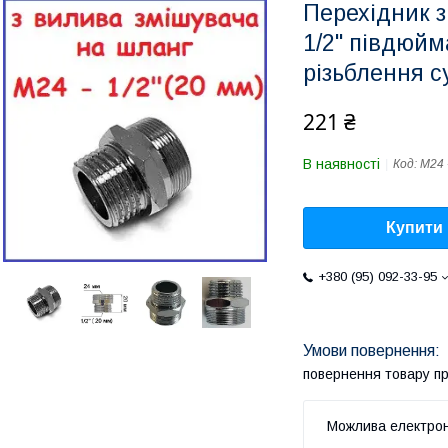
Перехідник з
1/2" півдюй
різьблення с
221 ₴
В наявності
Код:
M24 
Купити
+380 (95) 092-33-95
повернення товару п