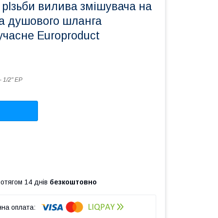
 рІзьби вилива змішувача на
ма душового шланга
учасне Europroduct
- 1/2" EP
ротягом 14 днів
безкоштовно