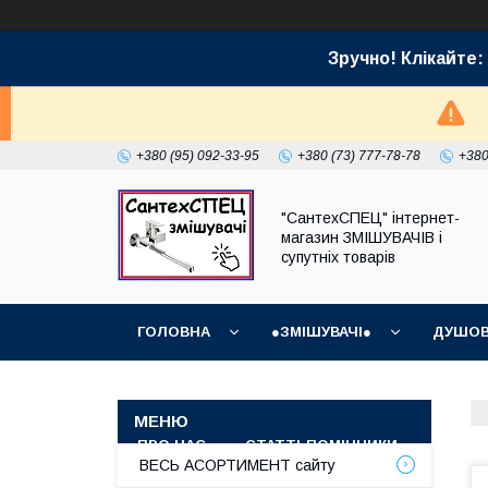
Зручно! Клікайт
+380 (95) 092-33-95
+380 (73) 777-78-78
+380
"СантехСПЕЦ" інтернет-
магазин ЗМІШУВАЧІВ і
супутніх товарів
ГОЛОВНА
●ЗМІШУВАЧІ●
ДУШОВ
ГРАФІК РОБОТИ (ВІДПРАВКИ БЕЗ ВИХІДНИХ)
ПРО НАС
СТАТТІ-ПОМІЧНИКИ
СУПУТ
ВЕСЬ АСОРТИМЕНТ сайту