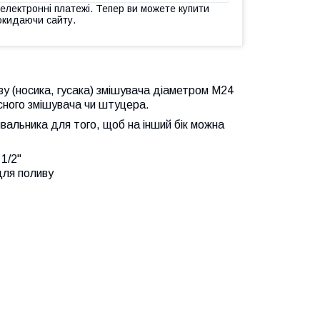
 електронні платежі. Тепер ви можете купити
окидаючи сайту.
иву (носика, гусака) змішувача діаметром M24
асного змішувача чи штуцера.
ивальника для того, щоб на інший бік можна
1/2"
для поливу