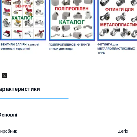
арактеристики
Основні
иробник
Zerix