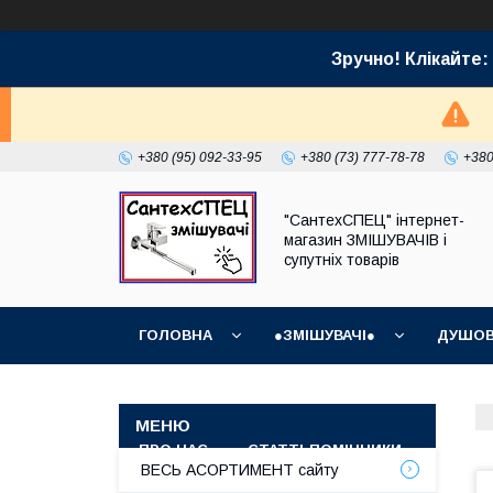
Зручно! Клікайт
+380 (95) 092-33-95
+380 (73) 777-78-78
+380
"СантехСПЕЦ" інтернет-
магазин ЗМІШУВАЧІВ і
супутніх товарів
ГОЛОВНА
●ЗМІШУВАЧІ●
ДУШОВ
ГРАФІК РОБОТИ (ВІДПРАВКИ БЕЗ ВИХІДНИХ)
ПРО НАС
СТАТТІ-ПОМІЧНИКИ
СУПУТ
ВЕСЬ АСОРТИМЕНТ сайту