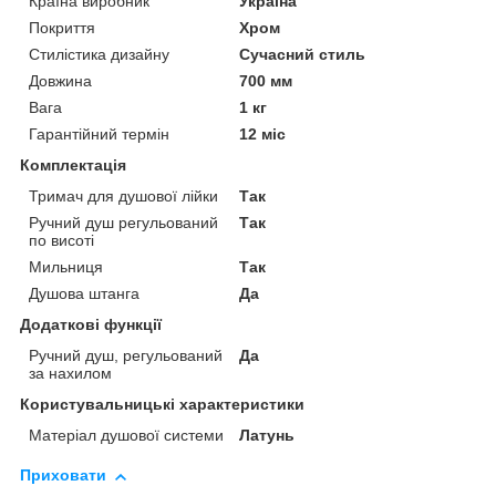
Країна виробник
Україна
Покриття
Хром
Стилістика дизайну
Сучасний стиль
Довжина
700 мм
Вага
1 кг
Гарантійний термін
12 міс
Комплектація
Тримач для душової лійки
Так
Ручний душ регульований
Так
по висоті
Мильниця
Так
Душова штанга
Да
Додаткові функції
Ручний душ, регульований
Да
за нахилом
Користувальницькі характеристики
Матеріал душової системи
Латунь
Приховати