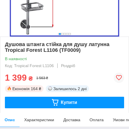
Душова штанга стійка для душу латунна
Tropical Forest L1106 (TF0009)
В наявності
Код: Tropical Forest L1106
Роздріб
1 399
₴
1 563 ₴
Економія
164 ₴
Залишилось
2 дні
Купити
Опис
Характеристики
Доставка
Оплата
Умови п