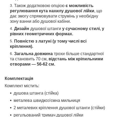
Також додатковою опцією
є можливість
регулювання кута нахилу душової лійки
, що
дає змогу спрямовувати струмінь у необхідну
зону ванни або душової кабіни.
Дизайн
душової штанги
у сучасному стилі, у
рівних геометричних формах.
Повністю з латуні (у тому числі всі
кріплення).
Загальна довжина
трохи більше стандартної
та становить 70 см,
відстань між кріпильними
отворами
— 56-62 см.
Комплектація
Комплект містить:
душова штанга (стійка)
металева швидкоз'ємна мильниця
2 металевих кріплення душової штанги (стійки)
регульований тримач душової лійки