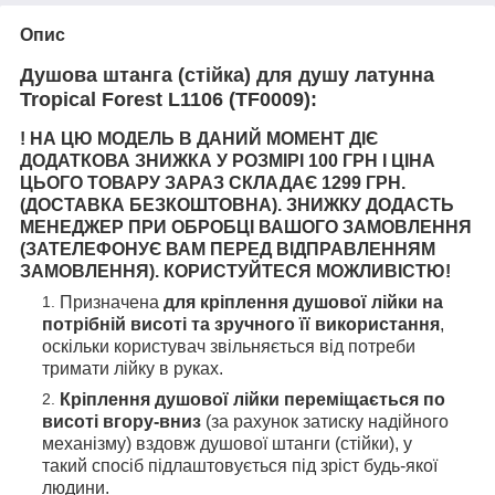
Опис
Душова штанга (стійка) для душу латунна
Tropical Forest L1106 (TF0009)
:
! НА ЦЮ МОДЕЛЬ В ДАНИЙ МОМЕНТ ДІЄ
ДОДАТКОВА ЗНИЖКА У РОЗМІРІ 100 ГРН І ЦІНА
ЦЬОГО ТОВАРУ ЗАРАЗ СКЛАДАЄ 1299 ГРН.
(ДОСТАВКА БЕЗКОШТОВНА). ЗНИЖКУ ДОДАСТЬ
МЕНЕДЖЕР ПРИ ОБРОБЦІ ВАШОГО ЗАМОВЛЕННЯ
(ЗАТЕЛЕФОНУЄ ВАМ ПЕРЕД ВІДПРАВЛЕННЯМ
ЗАМОВЛЕННЯ). КОРИСТУЙТЕСЯ МОЖЛИВІСТЮ!
Призначена
для кріплення душової лійки на
потрібній висоті та зручного її використання
,
оскільки користувач звільняється від потреби
тримати лійку в руках.
Кріплення душової лійки переміщається по
висоті вгору-вниз
(за рахунок затиску надійного
механізму) вздовж душової штанги (стійки), у
такий спосіб підлаштовується під зріст будь-якої
людини.