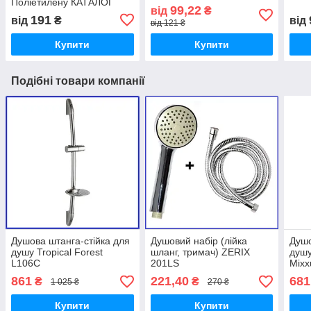
Поліетилену КАТАЛОГ
99,22
від
₴
191
від
₴
від
від 121 ₴
Купити
Купити
Подібні товари компанії
Душова штанга-стійка для
Душовий набір (лійка
Душо
душу Tropical Forest
шланг, тримач) ZERIX
душу
L106C
201LS
Mixx
SUS3
861
221,40
681
₴
₴
1 025 ₴
270 ₴
Купити
Купити