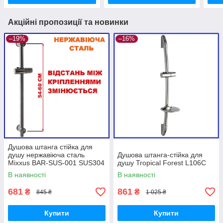
Акційні пропозиції та новинки
–19%
–16%
Душова штанга стійка для
душу нержавіюча сталь
Душова штанга-стійка для
Mixxus BAR-SUS-001 SUS304
душу Tropical Forest L106C
(MI7016)
В наявності
В наявності
681
861
₴
₴
845 ₴
1 025 ₴
Купити
Купити