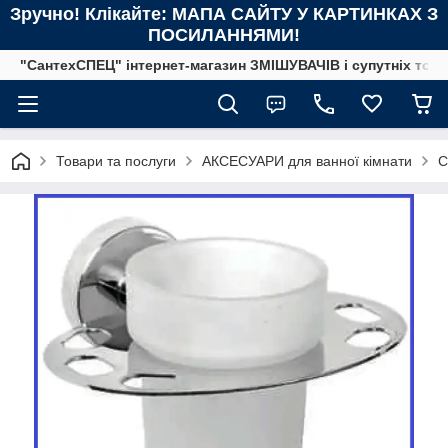
Зручно! Клікайте: МАПА САЙТУ У КАРТИНКАХ З
ПОСИЛАННЯМИ!
"СантехСПЕЦ" інтернет-магазин ЗМІШУВАЧІВ і супутніх това
Товари та послуги
АКСЕСУАРИ для ванної кімнати
С