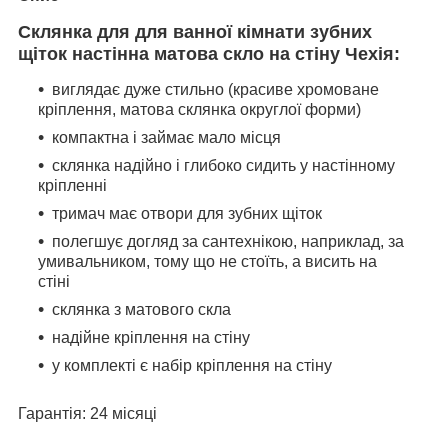
Склянка
для
для ванної кімнати
зубних
щіток
настінна матова скло на стіну Чехія
:
виглядає дуже стильно (красиве хромоване
кріплення, матова склянка округлої форми)
компактна і займає мало місця
склянка надійно і глибоко сидить у настінному
кріпленні
тримач має отвори для зубних щіток
полегшує догляд за сантехнікою, наприклад, за
умивальником, тому що не стоїть, а висить на
стіні
склянка з матового скла
надійне кріплення на стіну
у комплекті є набір кріплення на стіну
Гарантія: 24 місяці