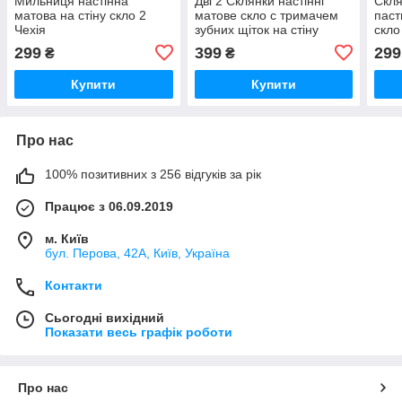
Мильниця настінна
Дві 2 Склянки настінні
Скля
матова на стіну скло 2
матове скло с тримачем
паст
Чехія
зубних щіток на стіну
скло
Чехія
299
399
299
₴
₴
Купити
Купити
Про нас
100% позитивних з 256 відгуків за рік
Працює з 06.09.2019
м. Київ
бул. Перова, 42А, Київ, Україна
Контакти
Сьогодні вихідний
Показати весь графік роботи
Про нас