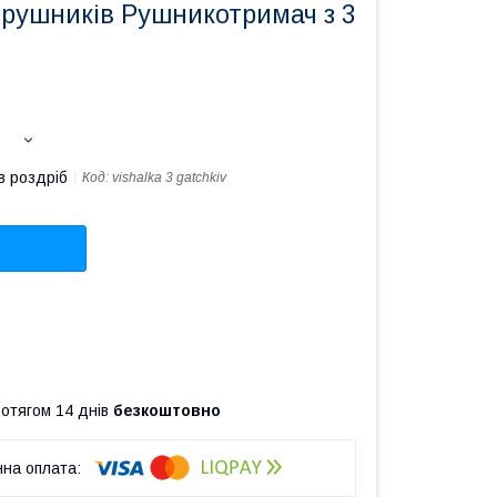
 рушників Рушникотримач з 3
в роздріб
Код:
vishalka 3 gatchkiv
ротягом 14 днів
безкоштовно