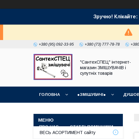
Зручно! Клікайт
+380 (95) 092-33-95
+380 (73) 777-78-78
+380
"СантехСПЕЦ" інтернет-
магазин ЗМІШУВАЧІВ і
супутніх товарів
ГОЛОВНА
●ЗМІШУВАЧІ●
ДУШОВ
ГРАФІК РОБОТИ (ВІДПРАВКИ БЕЗ ВИХІДНИХ)
ПРО НАС
СТАТТІ-ПОМІЧНИКИ
СУПУТ
ВЕСЬ АСОРТИМЕНТ сайту