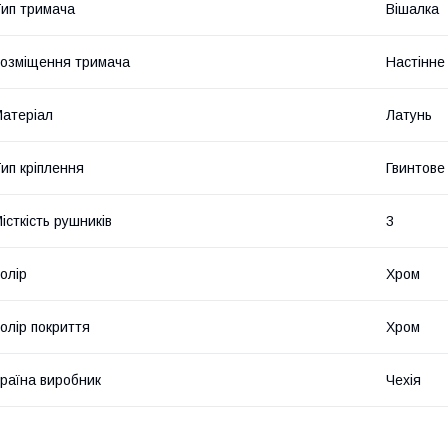
ип тримача
Вішалка
озміщення тримача
Настінне
атеріал
Латунь
ип кріплення
Гвинтове
істкість рушників
3
олір
Хром
олір покриття
Хром
раїна виробник
Чехія