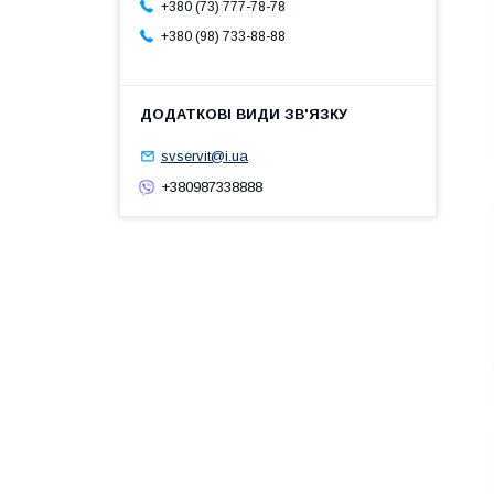
+380 (73) 777-78-78
+380 (98) 733-88-88
svservit@i.ua
+380987338888