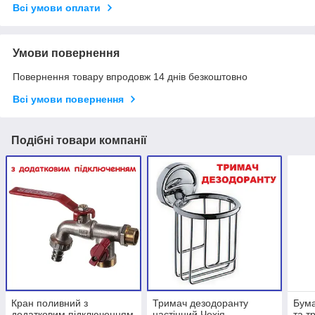
Всі умови оплати
Умови повернення
Повернення товару впродовж 14 днів безкоштовно
Всі умови повернення
Подібні товари компанії
Кран поливний з
Тримач дезодоранту
Бума
додатковим підключенням
настінний Чехія
та т