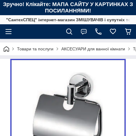
Зручно! Клікайте: МАПА САЙТУ У КАРТИНКАХ З
ПОСИЛАННЯМИ!
"СантехСПЕЦ" інтернет-магазин ЗМІШУВАЧІВ і супутніх това
Товари та послуги
АКСЕСУАРИ для ванної кімнати
Т