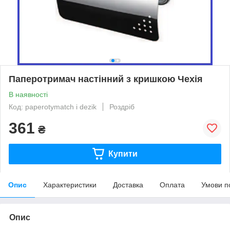
Паперотримач настінний з кришкою Чехія
В наявності
Код: paperotymatch i dezik
Роздріб
361
₴
Купити
Опис
Характеристики
Доставка
Оплата
Умови п
Опис