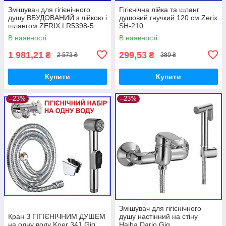
Змішувач для гігієнічного
Гігієнічна лійка та шланг
душу ВБУДОВАНИЙ з лійкою і
душовий гнучкий 120 см Zerix
шлангом ZERIX LR5398-5
SH-210
(LL1775)
В наявності
В наявності
1 981,21
299,53
₴
₴
2 573 ₴
389 ₴
Купити
Купити
–23%
–23%
Змішувач для гігієнічного
Кран З ГІГІЄНІЧНИМ ДУШЕМ
душу настінний на стіну
на одну воду Koer 341 Gig
Haiba Dario Gig