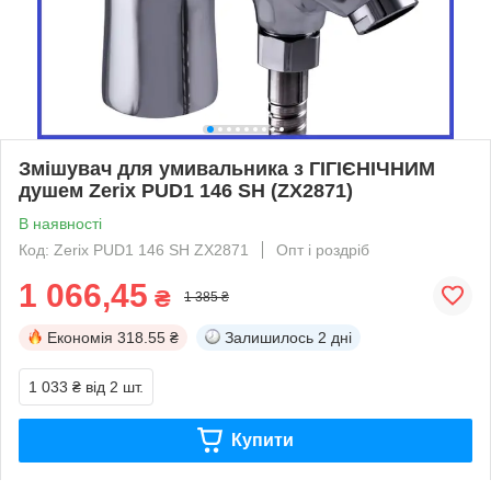
Змішувач для умивальника з ГІГІЄНІЧНИМ
душем Zerix PUD1 146 SH (ZX2871)
В наявності
Код: Zerix PUD1 146 SH ZX2871
Опт і роздріб
1 066,45
₴
1 385 ₴
Економія
318.55 ₴
Залишилось
2 дні
1 033 ₴
від 2 шт.
Купити