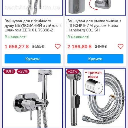
Змішувач для гігієнічного
Змішувач для умивальника з
душу ВБУДОВАНИЙ з лійкою і
ГІГІЄНІЧНИМ душем Haiba
шлангом ZERIX LR5398-2
Hansberg 001 SH
(LL1461)
В наявності
В наявності
1 656,27
2 186,80
₴
₴
2 151 ₴
2 840 ₴
Купити
Купити
ТОП!
–23%
–23%