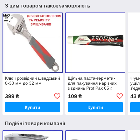
З цим товаром також замовляють
Ключ розвідний шведський
Щільна паста-герметик
Фум-
0-30 мм до 32 мм
для пакування нарізних
ущіл
з'єднань ProfiPak 65 г.
з'єд
399
109
43
₴
₴
Купити
Купити
Подібні товари компанії