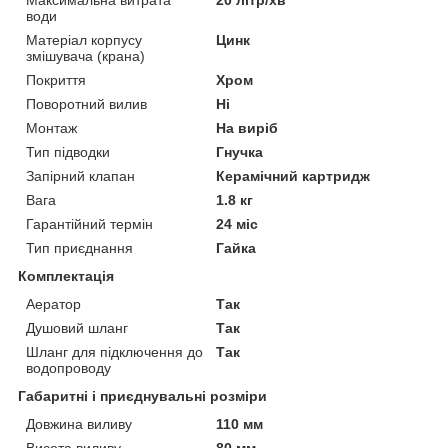
Максимальна витрата
20 літр/хв
води
Матеріал корпусу
Цинк
змішувача (крана)
Покриття
Хром
Поворотний вилив
Ні
Монтаж
На виріб
Тип підводки
Гнучка
Запірний клапан
Керамічний картридж
Вага
1.8 кг
Гарантійний термін
24 міс
Тип приєднання
Гайка
Комплектація
Аератор
Так
Душовий шланг
Так
Шланг для підключення до
Так
водопроводу
Габаритні і приєднувальні розміри
Довжина виливу
110 мм