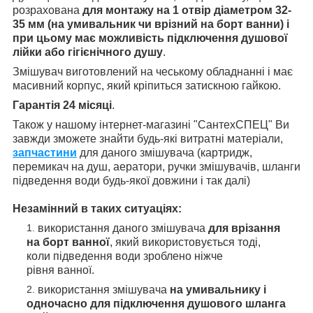
розрахована
для монтажу на 1 отвір діаметром 32-
35 мм (на умивальник чи врізний на борт ванни) і
при цьому має можливість підключення душової
лійки або гігієнічного душу
.
Змішувач виготовлений на чеському обладнанні і має
масивний корпус, який кріпиться затискною гайкою.
Гарантія 24 місяці
.
Також у нашому інтернет-магазині "СантехСПЕЦ" Ви
завжди зможете знайти будь-які витратні матеріали,
запчастини
для даного змішувача (картридж,
перемикач на душ, аератори, ручки змішувачів, шланги
підведення води будь-якої довжини і так далі)
Незамінний в таких ситуаціях:
використання даного змішувача
для врізання
на борт ванної
, який використовується тоді,
коли підведення води зроблено ніжче
рівня ванної.
використання змішувача
на умивальнику і
одночасно для підключення душового шланга