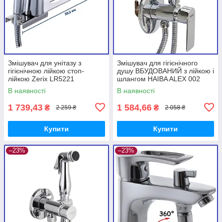
Змішувач для унітазу з
Змішувач для гігієнічного
гігієнічною лійкою стоп-
душу ВБУДОВАНИЙ з лійкою і
лійкою Zerix LR5221
шлангом HAIBA ALEX 002
INNER (HB3978)
В наявності
В наявності
1 739,43
1 584,66
₴
₴
2 259 ₴
2 058 ₴
Купити
Купити
–23%
–23%