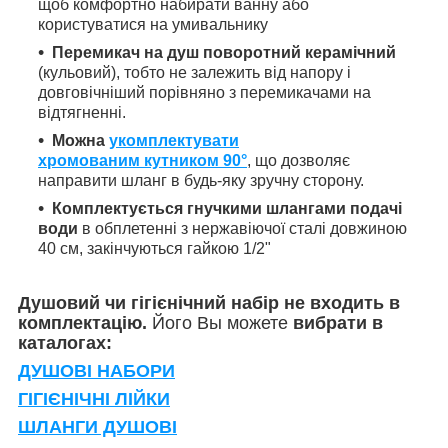
щоб комфортно набирати ванну або
користуватися на умивальнику
Перемикач на душ поворотний керамічний
(кульовий), тобто не залежить від напору і
довговічніший порівняно з перемикачами на
відтягненні.
Можна
укомплектувати
хромованим кутником 90°
, що дозволяє
направити шланг в будь-яку зручну сторону.
Комплектується гнучкими шлангами подачі
води
в обплетенні з нержавіючої сталі довжиною
40 см, закінчуються гайкою 1/2"
Душовий чи гігієнічний набір не входить в
комплектацію.
Його Вы можете
вибрати в
каталогах:
ДУШОВІ НАБОРИ
ГІГІЄНІЧНІ ЛІЙКИ
ШЛАНГИ ДУШОВІ