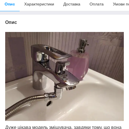
Опис
Характеристики
Доставка
Оплата
Умови п
Опис
Дуже цікава модель змішувача, завдяки тому, що вона