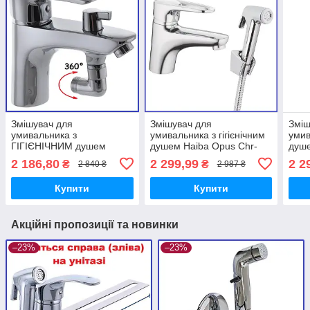
Змішувач для
Змішувач для
Зміш
умивальника з
умивальника з гігієнічним
умив
ГІГІЄНІЧНИМ душем
душем Haiba Opus Chr-
душе
Haiba Hansberg 001 SH
001 (SH) (HB0682) Хайба
2 186,80
2 299,99
2 2
₴
₴
2 840 ₴
2 987 ₴
Опус Відео
Купити
Купити
Акційні пропозиції та новинки
–23%
–23%