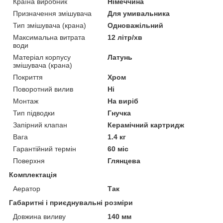
Країна виробник
Німеччина
Призначення змішувача
Для умивальника
Тип змішувача (крана)
Одноважільний
Максимальна витрата
12 літр/хв
води
Матеріал корпусу
Латунь
змішувача (крана)
Покриття
Хром
Поворотний вилив
Ні
Монтаж
На виріб
Тип підводки
Гнучка
Запірний клапан
Керамічний картридж
Вага
1.4 кг
Гарантійний термін
60 міс
Поверхня
Глянцева
Комплектація
Аератор
Так
Габаритні і приєднувальні розміри
Довжина виливу
140 мм