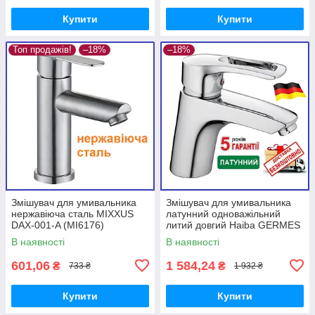
Купити
Купити
Топ продажів!
–18%
–18%
Змішувач для умивальника
Змішувач для умивальника
нержавіюча сталь MIXXUS
латунний одноважільний
DAX-001-A (MI6176)
литий довгий Haiba GERMES
001 (HB0139) Хайба Гермес
В наявності
В наявності
+
601,06
1 584,24
₴
₴
733 ₴
1 932 ₴
Купити
Купити