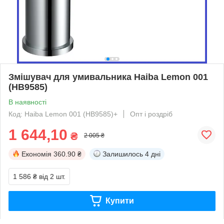
Змішувач для умивальника Haiba Lemon 001
(HB9585)
В наявності
Код: Haiba Lemon 001 (HB9585)+
Опт і роздріб
1 644,10
₴
2 005 ₴
Економія
360.90 ₴
Залишилось
4 дні
1 586 ₴
від 2 шт.
Купити