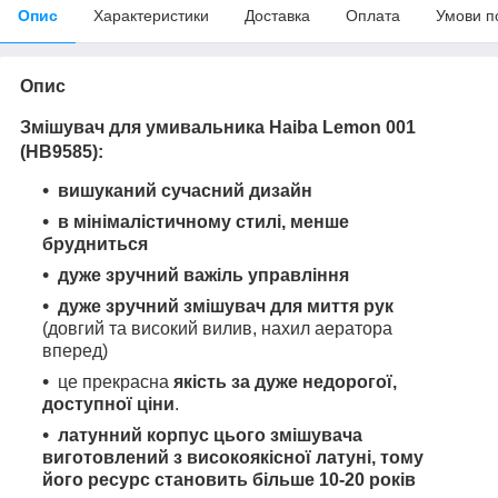
Опис
Характеристики
Доставка
Оплата
Умови п
Опис
Змішувач для умивальника Haiba Lemon 001
(HB9585):
вишуканий сучасний дизайн
в мінімалістичному стилі, менше
брудниться
дуже зручний важіль управління
дуже зручний змішувач для миття рук
(довгий та високий вилив, нахил аератора
вперед)
це прекрасна
якість за дуже недорогої,
доступної ціни
.
латунний корпус цього змішувача
виготовлений з високоякісної латуні, тому
його ресурс становить більше 10-20 років