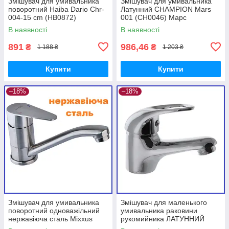
Змішувач для умивальника
Змішувач для умивальника
поворотний Haiba Dario Chr-
Латунний CHAMPION Mars
004-15 cm (HB0872)
001 (CH0046) Марс
В наявності
В наявності
891
986,46
₴
₴
1 188 ₴
1 203 ₴
Купити
Купити
–18%
–18%
Змішувач для умивальника
Змішувач для маленького
поворотний одноважільний
умивальника раковини
нержавіюча сталь Mixxus
рукомийника ЛАТУННИЙ
NEO-004-15cm (MI6179)
литий Champion Premiere