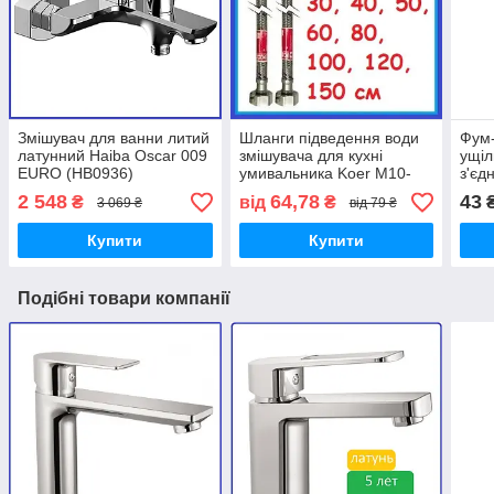
Змішувач для ванни литий
Шланги підведення води
Фум-
латунний Haiba Oscar 009
змішувача для кухні
ущіл
EURO (HB0936)
умивальника Koer M10-
з'єд
1/2"В довжина 40 50 60 80
2 548
64,78
43
₴
від
₴
3 069 ₴
від 79 ₴
100 120 150 см
Купити
Купити
Подібні товари компанії