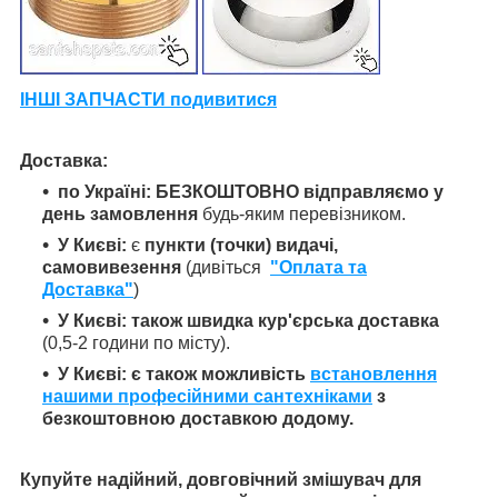
ІНШІ ЗАПЧАСТИ подивитися
Доставка:
по Україні:
БЕЗКОШТОВНО
відправляємо у
день замовлення
будь-яким перевізником.
У Києві:
є
пункти (точки) видачі,
самовивезення
(дивіться
"Оплата та
Доставка"
)
У Києві: також швидка кур'єрська доставка
(0,5-2 години по місту).
У Києві: є також можливість
встановлення
нашими професійними сантехніками
з
безкоштовною доставкою додому.
Купуйте надійний, довговічний змішувач для