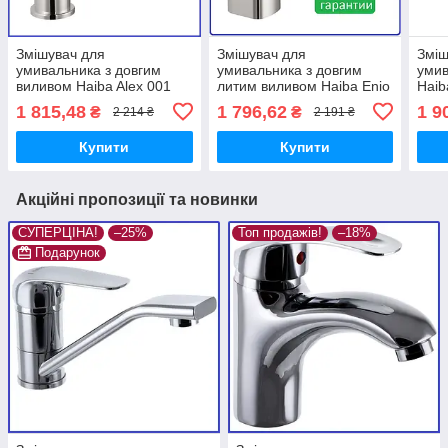
Змішувач для
Змішувач для
Зміш
умивальника з довгим
умивальника з довгим
умив
виливом Haiba Alex 001
литим виливом Haiba Enio
Haib
LONG (HB0880)
001 (HB0884)
1 815,48
1 796,62
1 9
₴
₴
2 214 ₴
2 191 ₴
Купити
Купити
Акційні пропозиції та новинки
СУПЕРЦІНА!
–25%
Топ продажів!
–18%
Подарунок