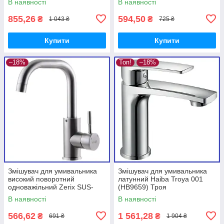
В наявності
В наявності
001 (CH0255)
855,26
594,50
₴
₴
1 043 ₴
725 ₴
Купити
Купити
–18%
Топ!
–18%
Змішувач для умивальника
Змішувач для умивальника
високий поворотний
латунний Haiba Troya 001
одноважільний Zerix SUS-
(HB9659) Троя
001G (ZX3120) SUS304
В наявності
В наявності
566,62
1 561,28
₴
₴
691 ₴
1 904 ₴