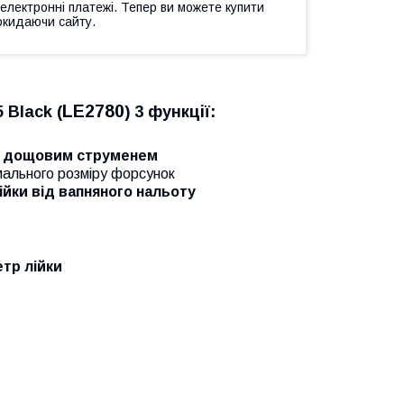
 електронні платежі. Тепер ви можете купити
окидаючи сайту.
LE2780
 Black (
)
3 функції:
им дощовим струменем
мального розміру форсунок
йки від вапняного нальоту
тр лійки