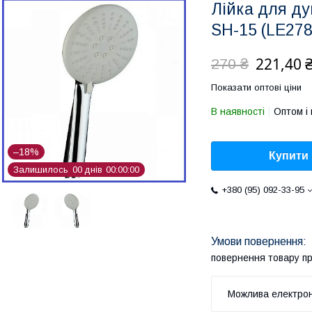
Лійка для д
SH-15 (LE278
221,40 
270 ₴
Показати оптові ціни
В наявності
Оптом і 
–18%
Купити
Залишилось
0
0
днів
0
0
0
0
0
0
+380 (95) 092-33-95
повернення товару п