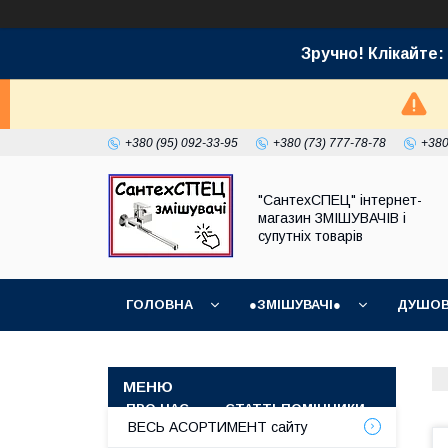
Зручно! Клікайт
+380 (95) 092-33-95
+380 (73) 777-78-78
+380
"СантехСПЕЦ" інтернет-
магазин ЗМІШУВАЧІВ і
супутніх товарів
ГОЛОВНА
●ЗМІШУВАЧІ●
ДУШОВ
ГРАФІК РОБОТИ (ВІДПРАВКИ БЕЗ ВИХІДНИХ)
ПРО НАС
СТАТТІ-ПОМІЧНИКИ
СУПУТ
ВЕСЬ АСОРТИМЕНТ сайту