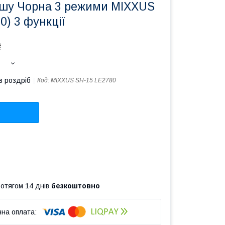
ушу Чорна 3 режими MIXXUS
0) 3 функції
₴
в роздріб
Код:
MIXXUS SH-15 LE2780
ротягом 14 днів
безкоштовно