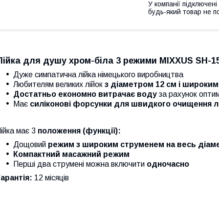
У компанії підключені
будь-який товар не п
Лійка для душу хром-біла
3 режими
MIXXUS SH-15
Дуже симпатична лійка німецького виробництва
Любителям великих лійок
з діаметром 12 см і широк
Достатньо економно витрачає воду
за рахунок опти
Має
силіконові форсунки для швидкого очищення лі
ійка має 3
положення (функції):
Дощовий
режим з широким струменем на весь діаме
Компактний масажний режим
Перші два струмені можна включити
одночасно
Гарантія:
12 місяців