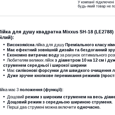
У компанії підключені
будь-який товар не п
Лійка для душу квадратна
Mixxus SH-18 (LE2788)
білий):
Високоякісна
лійка для душу
Преміального класу ні
Має ефектний зовнішній дизайн та бездоганний зр
Економно витрачає воду
за рахунок оптимального роз
Любителям великих лійок
з діаметром 10 на 12 см і д
струменем середньої і широкої ширини
Має
силіконові форсунки для швидкого очищення лі
Дуже зручне кнопкове перемикання режимів (прост
ійка має 3
положення (функції):
Дощовий
режим з широким струменем на весь діаме
Дощовий режим з середньою шириною струменя.
Перші два струмені можна включити
одночасно.