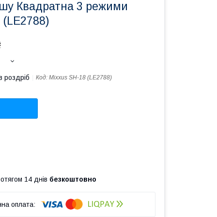
ушу Квадратна 3 режими
 (LE2788)
₴
в роздріб
Код:
Mixxus SH-18 (LE2788)
ротягом 14 днів
безкоштовно