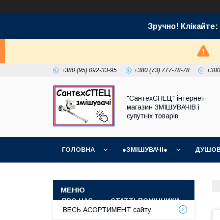
Зручно! Клікайт
+380 (95) 092-33-95
+380 (73) 777-78-78
+380
"СантехСПЕЦ" інтернет-
магазин ЗМІШУВАЧІВ і
супутніх товарів
ГОЛОВНА
●ЗМІШУВАЧІ●
ДУШОВ
ГРАФІК РОБОТИ (ВІДПРАВКИ БЕЗ ВИХІДНИХ)
ПРО НАС
СТАТТІ-ПОМІЧНИКИ
СУПУТ
ВЕСЬ АСОРТИМЕНТ сайту