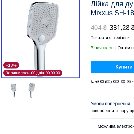
Лійка для д
Mixxus SH-18
331,28 
404 ₴
Показати оптові ціни
В наявності
Оптом і 
–18%
Купити
Залишилось
0
0
днів
0
0
0
0
0
0
+380 (95) 092-33-95
повернення товару п