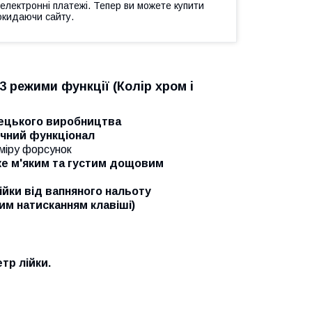
 електронні платежі. Тепер ви можете купити
окидаючи сайту.
3 режими функції (Колір хром і
мецького виробництва
учний функціонал
міру форсунок
уже м'яким та густим дощовим
йки від вапняного нальоту
им натисканням клавіші)
тр лійки.