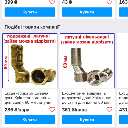
399
43
163
₴
₴
Купити
Купити
Подібні товари компанії
Ексцентрики змішувача
Ексцентрики змішувача
Ексц
довгі Кріплення до стіни
подовжені довгі Кріплення
подо
для ванни 60 мм латунні
до стіни для ванни 60 мм
до с
латунні нікельовані
лату
286
361
431
₴/пара
₴/пара
Купити
Купити