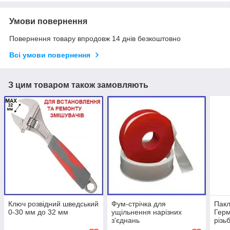
Умови повернення
Повернення товару впродовж 14 днів безкоштовно
Всі умови повернення
З цим товаром також замовляють
Ключ розвідний шведський
Фум-стрічка для
Пакл
0-30 мм до 32 мм
ущільнення нарізних
Герм
з'єднань
різь
ущіл