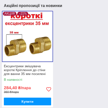
Акційні пропозиції та новинки
АКЦІЯ!
–21%
Ексцентрики змішувача
короткі Кріплення до стіни
для ванни 35 мм посилені
латунні Europroduct (Відео)
В наявності
284,40
₴/пара
360 ₴/пара
Купити