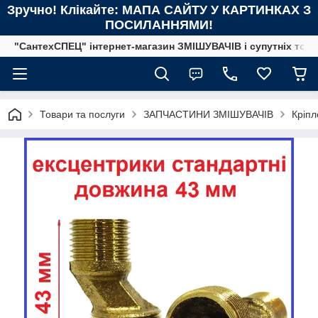
Зручно! Клікайте: МАПА САЙТУ У КАРТИНКАХ З
ПОСИЛАННЯМИ!
"СантехСПЕЦ" інтернет-магазин ЗМІШУВАЧІВ і супутніх това
Товари та послуги
ЗАПЧАСТИНИ ЗМІШУВАЧІВ
Кріпл