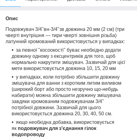
Опис
Подовжувач 3/4"вн-3/4"зв довжина 20 мм (2 см) (три
чверті внутрішня — тири чверті зовнішня різьба)
латунний хромований використовується у випадках:
за певної "косоокості" буває необхідно додати
довжину одному з ексцентриків для того, щоб
нормально накрутити змішувач. Зазвичай для цієї
мети використовується довжина 10, 15, 20 мм
у випадках, коли потрібно збільшити довжину
змішувача для ванни з коротким литим виливом
(широкий борт або просто незручно що-небудь
набирати) можна збільшити довжину змішувача
завдяки хромованим подовжувачам 3/4"
потрібної довжини. Зазвичай для цього
використовується довжина 20, 30, 40, 50 см.
якщо необхідна добавка, використовується
як
подовжувач для з'єднання гілок
водопроводу