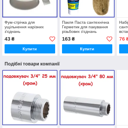
Фум-стрічка для
Пакля Паста сантехнічна
Набі
ущільнення нарізних
Герметик для пакування
сант
з'єднань
різьбових з'єднань
вста
ущільнення труб GEB 25 г
зміш
43
163
76
₴
₴
наст
Купити
Купити
Подібні товари компанії