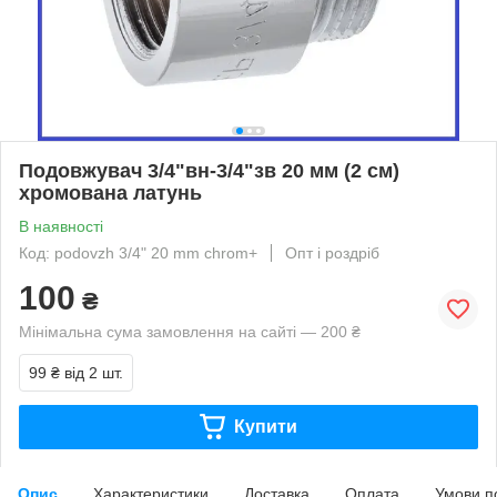
Подовжувач 3/4"вн-3/4"зв 20 мм (2 см)
хромована латунь
В наявності
Код: podovzh 3/4" 20 mm chrom+
Опт і роздріб
100
₴
Мінімальна сума замовлення на сайті — 200 ₴
99 ₴
від 2 шт.
Купити
Опис
Характеристики
Доставка
Оплата
Умови п