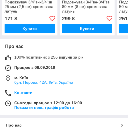
Подовжувач 3/4"вн-3/4"зв
Подовжувач 3/4"вн-3/4"зв
Подо
25 мм (2,5 см) хромована
80 мм (8 см) хромована
50 м
латунь
латунь
лату
171
299
251
₴
₴
Купити
Купити
Про нас
100% позитивних з 256 відгуків за рік
Працює з 06.09.2019
м. Київ
бул. Перова, 42А, Київ, Україна
Контакти
Сьогодні працює з 12:00 до 16:00
Показати весь графік роботи
Про нас