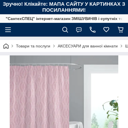
Зручно! Клікайте: МАПА САЙТУ У КАРТИНКАХ З
ПОСИЛАННЯМИ!
"СантехСПЕЦ" інтернет-магазин ЗМІШУВАЧІВ і супутніх това
Товари та послуги
АКСЕСУАРИ для ванної кімнати
Ш