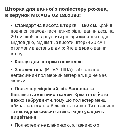
Шторка для ванної з поліестеру рожева,
візерунок
MIXXUS 03 180x180:
Стандартна висота шторки – 180 см.
Край її
повинен знаходитися нижче рівня ванни десь на
20 см, щоб не допустити розбризкування води.
Відповідно, відніміть з висоти шторки 20 см і
отриману відстань відміряйте від краю ванни
вгору.
Кільця для шторки в комплекті.
З поліестера
(PEVA, ПІВА) - абсолютно
нетоксичний полімерний матеріал, що не має
запаху.
Поліестер
міцніший, ніж бавовна та
більшість змішаних тканин. Крім того, його
важко забруднити
, тому що поліестер менш
вбирає вологу, ніж більшість тканин. Такі тканини
також
відомі своєю стійкістю до усадки та
вицвітання.
Поліестер є не клейонкою, а тканиною з