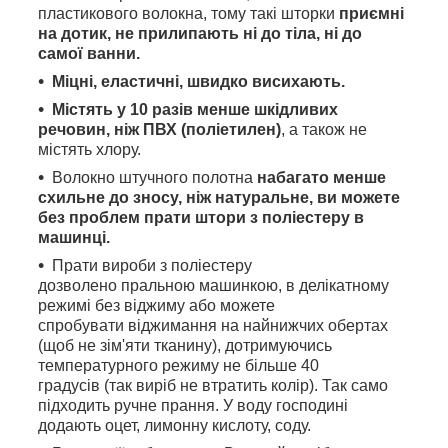
пластикового волокна, тому такі шторки
приємні
на дотик, не прилипають ні до тіла, ні до
самої ванни.
Міцні, еластичні, швидко висихають.
Містять у 10 разів менше шкідливих
речовин, ніж ПВХ (поліетилен)
, а також не
містять хлору.
Волокно штучного полотна
набагато менше
схильне до зносу, ніж натуральне, ви можете
без проблем прати штори з поліестеру в
машинці.
Прати вироби з поліестеру
дозволено пральною машинкою, в делікатному
режимі без віджиму або можете
спробувати віджимання на найнижчих обертах
(щоб не зім'яти тканину), дотримуючись
температурного режиму не більше 40
градусів (так виріб не втратить колір). Так само
підходить ручне прання. У воду господині
додають оцет, лимонну кислоту, соду.