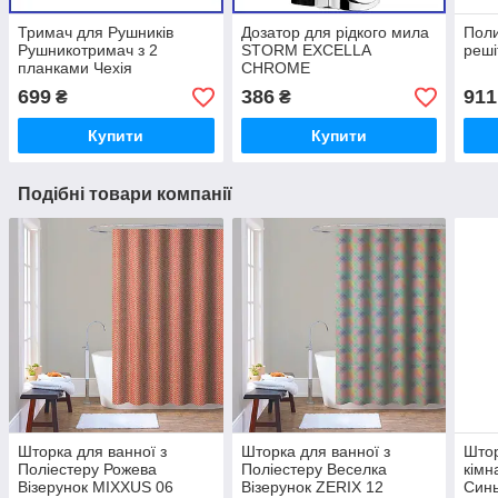
Тримач для Рушників
Дозатор для рідкого мила
Поли
Рушникотримач з 2
STORM EXCELLA
реші
планками Чехія
CHROME
699
386
911
₴
₴
Купити
Купити
Подібні товари компанії
Шторка для ванної з
Шторка для ванної з
Штор
Поліестеру Рожева
Поліестеру Веселка
кімн
Візерунок MIXXUS 06
Візерунок ZERIX 12
Синь