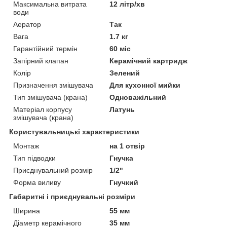
Максимальна витрата
12 літр/хв
води
Аератор
Так
Вага
1.7 кг
Гарантійний термін
60 міс
Запірний клапан
Керамічний картридж
Колір
Зелений
Призначення змішувача
Для кухонної мийки
Тип змішувача (крана)
Одноважільний
Матеріал корпусу
Латунь
змішувача (крана)
Користувальницькі характеристики
Монтаж
на 1 отвір
Тип підводки
Гнучка
Приєднувальний розмір
1/2"
Форма виливу
Гнучкий
Габаритні і приєднувальні розміри
Ширина
55 мм
Діаметр керамічного
35 мм