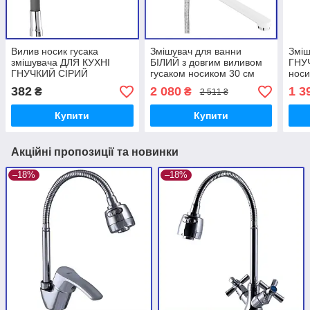
Вилив носик гусака
Змішувач для ванни
Зміш
змішувача ДЛЯ КУХНІ
БІЛИЙ з довгим виливом
ГНУЧ
ГНУЧКИЙ СІРИЙ
гусаком носиком 30 см
носи
поворотний CHAMPION
IBERGRIF SQUARE
M221
382
2 080
1 3
₴
₴
2 511 ₴
GRAY (GU0042)
M13122W WHITE euro
Купити
Купити
Акційні пропозиції та новинки
–18%
–18%