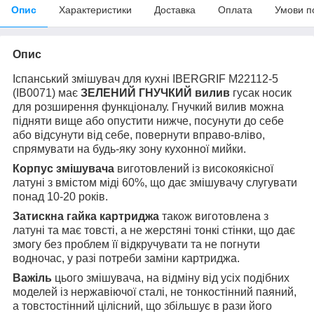
Опис
Характеристики
Доставка
Оплата
Умови п
Опис
Іспанський змішувач для кухні IBERGRIF M22112-5
(IB0071) має
ЗЕЛЕНИЙ ГНУЧКИЙ вилив
гусак носик
для розширення функціоналу. Гнучкий вилив можна
підняти вище або опустити нижче, посунути до себе
або відсунути від себе, повернути вправо-вліво,
спрямувати на будь-яку зону кухонної мийки.
Корпус змішувача
виготовлений із високоякісної
латуні з вмістом міді 60%, що дає змішувачу слугувати
понад 10-20 років.
Затискна гайка картриджа
також виготовлена з
латуні та має товсті, а не жерстяні тонкі стінки, що дає
змогу без проблем її відкручувати та не погнути
водночас, у разі потреби заміни картриджа.
Важіль
цього змішувача, на відміну від усіх подібних
моделей із нержавіючої сталі, не тонкостінний паяний,
а товстостінний цілісний, що збільшує в рази його