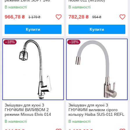
режими Zerix SOP7 146
Nobel 011 (MI1600)​​​​​​​
(ZX2654) Black
В наявності
В наявності
966,78
782,28
₴
₴
1 179 ₴
954 ₴
Купити
Купити
–18%
–18%
Змішувач для кухні З
Змішувач для кухні З
ГНУЧКИМ ВИЛИВОМ 2
ГНУЧКИМ виливом сірого
режими Mixxus Elvis 014
кольору Haiba SUS-011 REFL
Reflector (Nut) (MI6303)
GREY (HB3890) Хайба
В наявності
В наявності
нержавіюча сталь