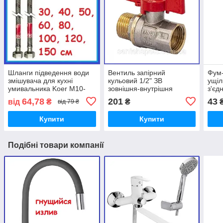
Шланги підведення води
Вентиль запірний
Фум-
змішувача для кухні
кульовий 1/2" ЗВ
ущіл
умивальника Koer M10-
зовнішня-внутрішня
з'єд
1/2"В довжина 40 50 60 80
"метелик" латунний для
64,78
201
43
від
₴
₴
від 79 ₴
100 120 150 см
змішувача бойлера Чехія
Купити
Купити
Подібні товари компанії