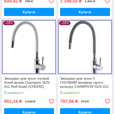
644,52
1 198,02
₴
₴
786 ₴
1 461 ₴
Купити
Купити
–18%
–18%
Змішувач для кухні гнучкий
Змішувач для кухні З
білий вилив Champion SUS-
ГНУЧКИМ виливом сірого
011 Refl білий (CH0292)
кольору CHAMPION SUS-011
нержавіюча сталь
REFL GREY Chrome
В наявності
В наявності
(CH0294) нержавіюча сталь
851,16
797,86
₴
₴
1 038 ₴
973 ₴
Купити
Купити