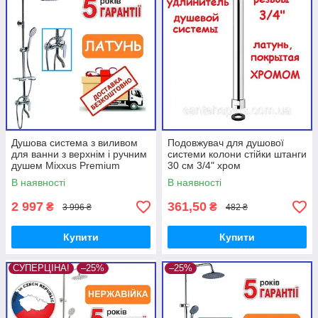
Душова система з виливом
Подовжувач для душової
для ванни з верхнім і ручним
системи колони стійки штанги
душем Mixxus Premium
30 см 3/4" хром
CORSA 009-J (MI6807)
В наявності
В наявності
2 997
361,50
₴
₴
3 996 ₴
482 ₴
Купити
Купити
СУПЕРЦІНА!
–25%
–25%