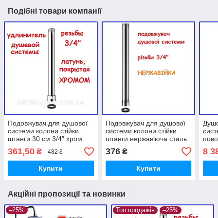
Подібні товари компанії
Подовжувач для душової
Подовжувач для душової
Душо
системи колони стійки
системи колони стійки
сист
штанги 30 см 3/4" хром
штанги нержавіюча сталь
пов
3/4" завдовжки 30 см
Троп
361,50
376
8 3
₴
₴
482 ₴
ZERIX LR77505 SUS304
MILA
Купити
Купити
Акційні пропозиції та новинки
–25%
Топ продажів
–25%