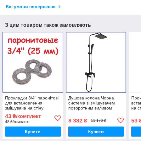
Всі умови повернення
З цим товаром також замовляють
Прокладки 3/4" паронітові
Душова колона Чорна
Прок
для встановлення
система зі змішувачем
вста
змішувача на стіну
поворотним виливом
на с
настінного монтажу
Тропічних душів HAIBA
мон
43
₴/комплект
MILANO 003-J Black
8 382
53
₴
11 176 ₴
48 ₴/комплект
Купити
Купити