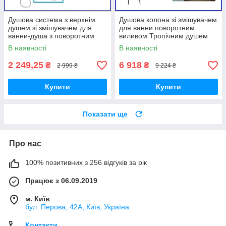
Душова система з верхнім
Душова колона зі змішувачем
душем зі змішувачем для
для ванни поворотним
ванни-душа з поворотним
виливом Тропічним душем
виливом неіржавка сталь
Haiba Milano 003-J (HB0784)
В наявності
В наявності
Zerix SUS-009-J
відео
2 249,25
6 918
₴
₴
2 999 ₴
9 224 ₴
Купити
Купити
Показати ще
Про нас
100% позитивних з 256 відгуків за рік
Працює з 06.09.2019
м. Київ
бул. Перова, 42А, Київ, Україна
Контакти