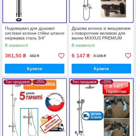
Подовжувач для душової
Душова колона зі змішувачем
системи колони стійки штанги
з поворотним виливом для
неіржавка сталь 3/4"
ванни MIXXUS PREMIUM
завдовжки 30 см ZERIX
BARCELONA Chr-009-J
В наявності
В наявності
LR77505 SUS304
(MI1669)
361,50
6 147
₴
₴
482 ₴
8 196 ₴
Купити
Купити
Топ продажів
–25%
Топ продажів
–25%