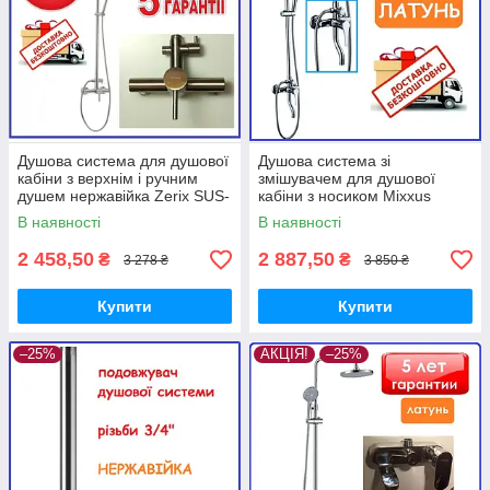
Душова система для душової
Душова система зі
кабіни з верхнім і ручним
змішувачем для душової
душем нержавійка Zerix SUS-
кабіни з носиком Mixxus
003-J SUS304
Premium LAGUNA 009-J
В наявності
В наявності
(MI6825)
2 458,50
2 887,50
₴
₴
3 278 ₴
3 850 ₴
Купити
Купити
–25%
АКЦІЯ!
–25%