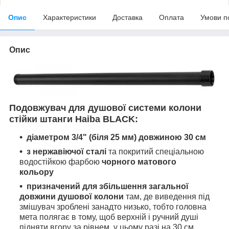
Опис
Характеристики
Доставка
Оплата
Умови п
Опис
Подовжувач для душової системи колони
стійки штанги Haiba BLACK:
діаметром 3/4" (біля 25 мм) довжиною 30 см
з нержавіючої сталі
та покритий спеціальною
водостійкою фарбою
чорного матового
кольору
призначений
для збільшення загальної
довжини душової колони
там, де виведення під
змішувач зроблені занадто низько, тобто головна
мета полягає в тому, щоб верхній і ручний душі
підняти вгору за рівнем, у цьому разі на 30 см.