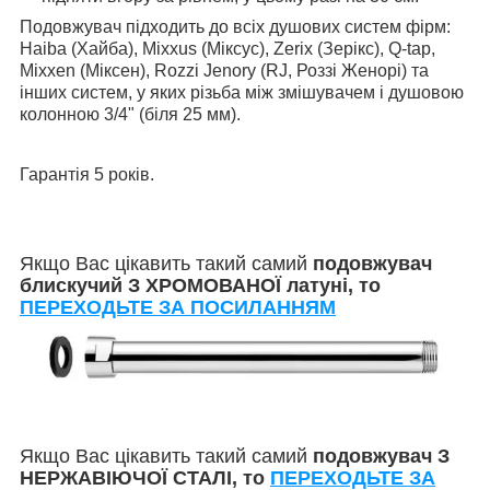
Подовжувач підходить до всіх душових систем фірм:
Haiba (Хайба), Mixxus (Міксус), Zerix (Зерікс), Q-tap,
Mixxen (Міксен), Rozzi Jenory (RJ, Роззі Женорі) та
інших систем, у яких різьба між змішувачем і душовою
колонною 3/4" (біля 25 мм).
Гарантія 5 років.
Якщо Вас цікавить такий самий
подовжувач
блискучий З ХРОМОВАНОЇ латуні, то
ПЕРЕХОДЬТЕ ЗА ПОСИЛАННЯМ
Якщо Вас цікавить такий самий
подовжувач З
НЕРЖАВІЮЧОЇ СТАЛІ, то
ПЕРЕХОДЬТЕ ЗА