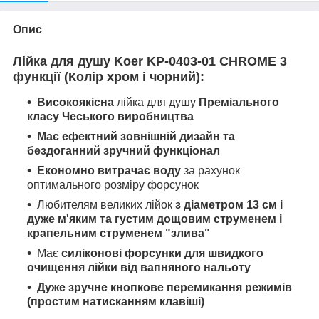
Опис
Лійка для душу
Koer KP-0403-01 CHROME
3
функції (Колір хром і чорний):
Високоякісна
лійка для душу
Преміального
класу Чеського виробництва
Має ефектний зовнішній дизайн та
бездоганний зручний функціонал
Економно витрачає воду
за рахунок
оптимального розміру форсунок
Любителям великих лійок
з діаметром 13 см і
дуже м'яким та густим дощовим струменем і
крапельним струменем "злива"
Має
силіконові форсунки для швидкого
очищення лійки від вапняного нальоту
Дуже зр
учне кнопкове перемикання режимів
(простим натисканням клавіші)