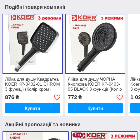
Подібні товари компанії
Лійка для душу Квадратна
Лійка для душу ЧОРНА
Лійк
KOER KP-0402-01 CHROM
Кнопкова KOER KP-0403-
Koe
3 функції (Колір хром і
05 BLACK 3 функції (Колір
3 фу
чорний)
чорний)
876
772
1 0
₴
₴
Купити
Купити
Акційні пропозиції та новинки
Топ