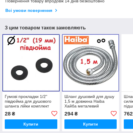
Повернення товару впродовж 14 днів безкоштовно
Всі умови повернення
З цим товаром також замовляють
Гумові прокладки 1/2"
Шланг душовий для душу
Шлан
півдюйма для душового
1,5 м довжина Haiba
силі
шланга лійки комплект
Хайба металевий
підш
набір
посилений гнучкий
KOE
28
294
762
₴
₴
стандартний
(KR4
Купити
Купити