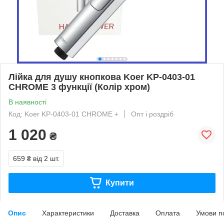
Лійка для душу кнопкова Koer KP-0403-01
CHROME 3 функції (Колір хром)
В наявності
Код: Koer KP-0403-01 CHROME +
Опт і роздріб
1 020
₴
659 ₴
від 2 шт.
Купити
Опис
Характеристики
Доставка
Оплата
Умови п