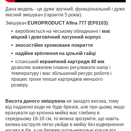
Дана модель - це дуже зручний, функціональний і дуже
якісний змішувач (гарантія 5 років).
Змішувач
EUROPRODUCT Afina 777 (EP0103)
:
виробляється на чеському обладнанні і
має
міцний і довговічний латунний корпус
зносостійке хромоване покриття
надійне кріплення на цільній гайці
іспанський
керамічний картридж 40 мм
дозволяє важелем плавно регулювати напір і
температуру і має збільшений ресурс роботи і
працює трохи тихіше картриджів меншого
розміру.
Висота даного змішувача
не занадто висока, тому
від падаючої води не буде бризок, але при цьому, якщо
врахувати що кухонна мийка має глибину в
середньому 16-18 см, то можна зрозуміти, що навіть
велика каструля легко увійде в мийку без відвернення
носика в бік, а це береже ущільнювальні кільця від