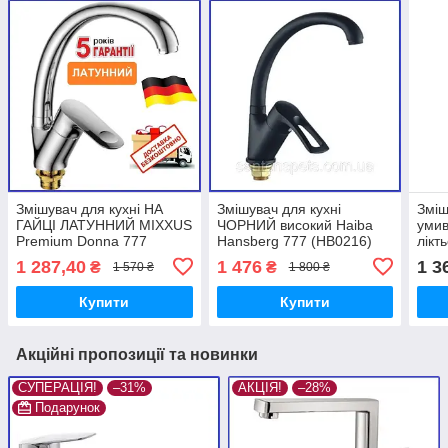
Змішувач для кухні НА
Змішувач для кухні
Зміш
ГАЙЦІ ЛАТУННИЙ MIXXUS
ЧОРНИЙ високий Haiba
уми
Premium Donna 777
Hansberg 777 (HB0216)
лікт
(MI0585) Донна +
гайка Black
ліка
1 287,40
1 476
1 3
₴
₴
1 570 ₴
1 800 ₴
лату
Afin
Купити
Купити
Акційні пропозиції та новинки
СУПЕРАЦІЯ!
–31%
АКЦІЯ!
–28%
Подарунок