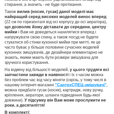
стирання, а значить - не буде протікання.
Також
вилив (носик, гусак) даної моделі має
найкращий серед високих моделей винос вперед
(22 см по горизонталі від осі корпусу до осі аератора),
що дозволяє йому діставати до середини, центру
мийки
і Вам не доведеться нахилятися вперед і
напружувати свою спину, а також посуд не будете
стукатися об стінки кухонної мийки при митті, як це
часто буває у більше половини сучасних моделей
кухонних змішувачів, де дизайнери елементарно не
знають, якими мають бути розміри змішувача для
зручного користування.
На відміну від більшості моделей,
у цього трудяги всі
запчастини завжди в наявності
і їх з часом можна
без проблем час від часу міняти (скрізь, у тому числі в
нашому інтернет-магазині
"СантехСПЕЦ-змішувачі"
,
можна придбати гусак (носик), картридж, нову ручку,
кріплення, аератори, шланги підведення будь-якої
довжини).
У підсумку він Вам може прослужити не
роки, а десятиліття!
В комплекті: