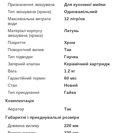
Призначення змішувача
Для кухонної мийки
Тип змішувача (крана)
Одноважільний
Максимальна витрата
12 літр/хв
води
Матеріал корпусу
Латунь
змішувача (крана)
Покриття
Хром
Поворотний вилив
Так
Тип підводки
Гнучка
Запірний клапан
Керамічний картридж
Вага
1.2 кг
Гарантійний термін
60 міс
Стан
Новий
Тип приєднання
Гайка
Комплектація
Аератор
Так
Габаритні і приєднувальні розміри
Довжина виливу
220 мм
Висота виливу
220 мм