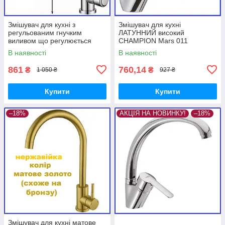
Змішувач для кухні з
Змішувач для кухні
регульованим гнучким
ЛАТУННИЙ високий
виливом що регулюється
CHAMPION Mars 011
Zerix Eza-001-FX Chrome
(CH0210) Марс
В наявності
В наявності
(ZX6146)
861
760,14
₴
₴
1 050 ₴
927 ₴
Купити
Купити
–18%
АКЦІЯ НА НОВИНКУ!
–18%
Змішувач для кухні матове