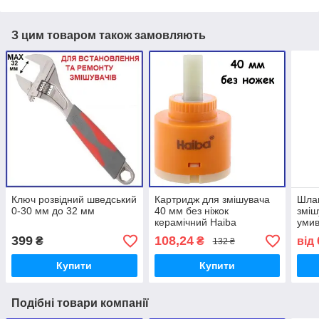
З цим товаром також замовляють
Ключ розвідний шведський
Картридж для змішувача
Шлан
0-30 мм до 32 мм
40 мм без ніжок
зміш
керамічний Haiba
умив
1/2"
399
108,24
₴
₴
від
132 ₴
100 
Купити
Купити
Подібні товари компанії