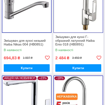
Змішувач для кухні Г-
Змішувач для кухні низький
образний латунний Haiba
Haiba Nikas 004 (HB0851)
Enio 018 (HB0891)
В наявності
В наявності
694,83
2 484
₴
₴
1 007 ₴
3 450 ₴
Купити
Купити
АКЦІЯ НА НОВИНКУ!
–23%
–18%