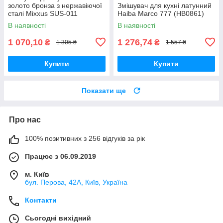
золото бронза з нержавіючої
Змішувач для кухні латунний
сталі Mixxus SUS-011
Haiba Marco 777 (HB0861)
Brushed Gold (MI8435)
В наявності
В наявності
1 070,10
1 276,74
₴
₴
1 305 ₴
1 557 ₴
Купити
Купити
Показати ще
Про нас
100% позитивних з 256 відгуків за рік
Працює з 06.09.2019
м. Київ
бул. Перова, 42А, Київ, Україна
Контакти
Сьогодні вихідний