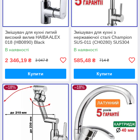
Змішувач для кухні литий
Змішувач для кухні з
високий вилив HAIBA ALEX
нержавіючої сталі Champion
018 (HB0890) Black
SUS-011 (CH0280) SUS304
В наявності
В наявності
2 346,19
585,48
₴
₴
3 047 ₴
714 ₴
Купити
Купити
–18%
–18%