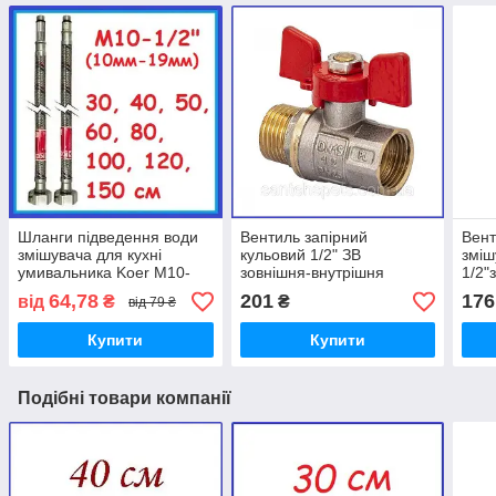
Шланги підведення води
Вентиль запірний
Вент
змішувача для кухні
кульовий 1/2" ЗВ
зміш
умивальника Koer M10-
зовнішня-внутрішня
1/2"
1/2"В довжина 40 50 60 80
"метелик" латунний для
при
64,78
201
176
від
₴
₴
від 79 ₴
100 120 150 см
змішувача бойлера Чехія
Купити
Купити
Подібні товари компанії