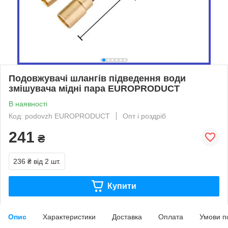
Подовжувачі шлангів підведення води
змішувача мідні пара EUROPRODUCT
В наявності
Код: podovzh EUROPRODUCT
Опт і роздріб
241
₴
236 ₴
від 2 шт.
Купити
Опис
Характеристики
Доставка
Оплата
Умови п