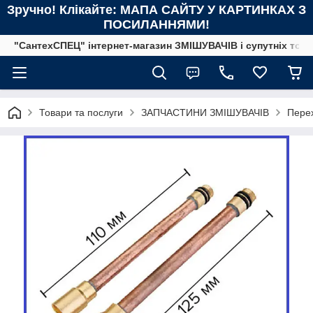
Зручно! Клікайте: МАПА САЙТУ У КАРТИНКАХ З
ПОСИЛАННЯМИ!
"СантехСПЕЦ" інтернет-магазин ЗМІШУВАЧІВ і супутніх това
Товари та послуги
ЗАПЧАСТИНИ ЗМІШУВАЧІВ
Перех