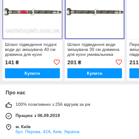
Шланг підведення подачі
Шланг підведення води
Пере
води до змішувача 40 см
змішувача 30 см довжина
зміш
довжина для кухні
для кухні умивальника
півд
умивальника біде Koer
біде Fado М10-1/2"
шлан
141
201
211
₴
₴
М10-1/2"
суча
Euro
Купити
Купити
Про нас
100% позитивних з 256 відгуків за рік
Працює з 06.09.2019
м. Київ
бул. Перова, 42А, Київ, Україна