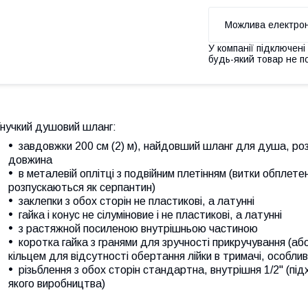
У компанії підключені
будь-який товар не п
Гнучкий душовий шланг:
завдовжки 200 см (2) м), найдовший шланг для душа, роз
довжина
в металевій оплітці з подвійним плетінням (витки обплетен
розпускаються як серпантин)
заклепки з обох сторін не пластикові, а латунні
гайка і конус не сілуміновие і не пластикові, а латунні
з растяжной посиленою внутрішньою частиною
коротка гайка з гранями для зручності прикручування (або
кільцем для відсутності обертання лійки в тримачі, особли
різьблення з обох сторін стандартна, внутрішня 1/2" (пі
якого виробництва)