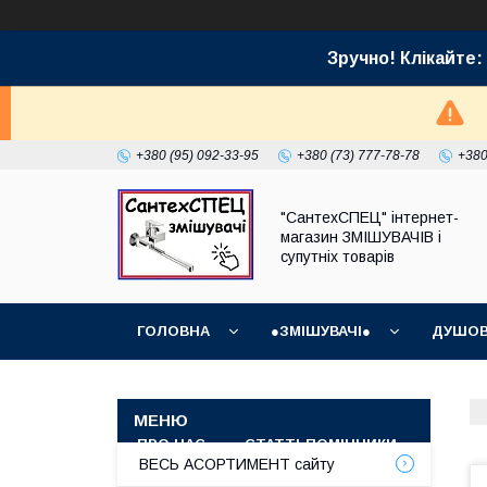
Зручно! Клікайт
+380 (95) 092-33-95
+380 (73) 777-78-78
+380
"СантехСПЕЦ" інтернет-
магазин ЗМІШУВАЧІВ і
супутніх товарів
ГОЛОВНА
●ЗМІШУВАЧІ●
ДУШОВ
ГРАФІК РОБОТИ (ВІДПРАВКИ БЕЗ ВИХІДНИХ)
ПРО НАС
СТАТТІ-ПОМІЧНИКИ
СУПУТ
ВЕСЬ АСОРТИМЕНТ сайту