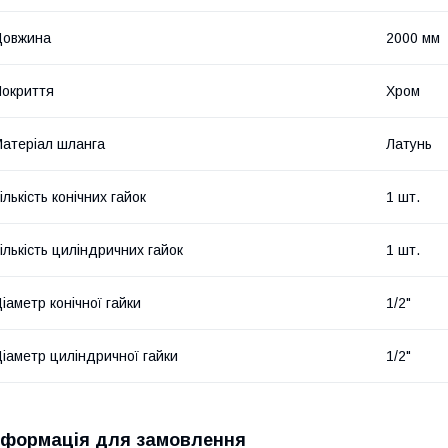
Довжина
2000 мм
окриття
Хром
атеріал шланга
Латунь
ількість конічних гайок
1 шт.
ількість циліндричних гайок
1 шт.
іаметр конічної гайки
1/2"
іаметр циліндричної гайки
1/2"
нформація для замовлення