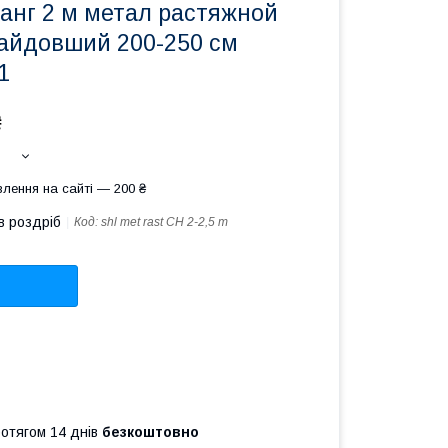
нг 2 м метал растяжной
айдовший 200-250 см
1
₴
лення на сайті — 200 ₴
в роздріб
Код:
shl met rast CH 2-2,5 m
ротягом 14 днів
безкоштовно