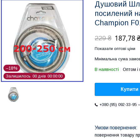
Душовий Шла
посилений н
Champion F0
187,78 
229 ₴
Показати оптові ціни
Мінімальна сума замов
–18%
В наявності
Оптом і 
Залишилось
0
0
днів
0
0
0
0
0
0
Купити
+380 (95) 092-33-95
повернення товару п