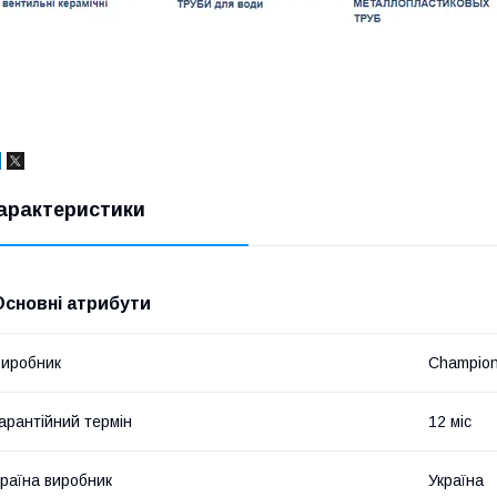
арактеристики
Основні атрибути
иробник
Champio
арантійний термін
12 міс
раїна виробник
Україна