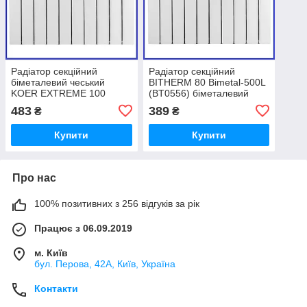
Радіатор секційний
Радіатор секційний
біметалевий чеський
BITHERM 80 Bimetal-500L
KOER EXTREME 100
(BT0556) біметалевий
Bimetal-500 (KR2752)
483
389
₴
₴
Чехія
Купити
Купити
Про нас
100% позитивних з 256 відгуків за рік
Працює з 06.09.2019
м. Київ
бул. Перова, 42А, Київ, Україна
Контакти