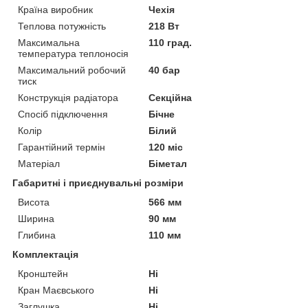
Країна виробник
Чехія
Теплова потужність
218 Вт
Максимальна
110 град.
температура теплоносія
Максимальний робочий
40 бар
тиск
Конструкція радіатора
Секційна
Спосіб підключення
Бічне
Колір
Білий
Гарантійний термін
120 міс
Матеріал
Біметал
Габаритні і приєднувальні розміри
Висота
566 мм
Ширина
90 мм
Глибина
110 мм
Комплектація
Кронштейн
Ні
Кран Маєвського
Ні
Заглушка
Ні