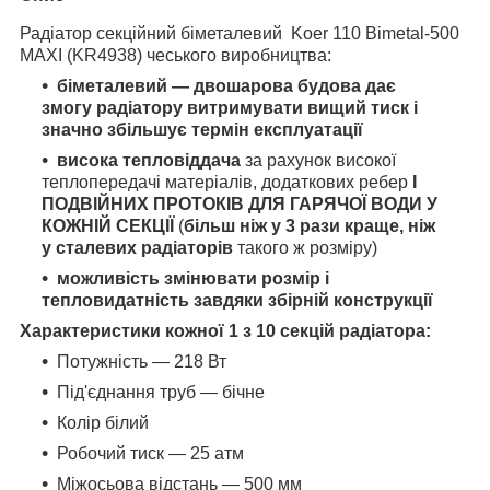
Радіатор секційний біметалевий Koer 110 Bimetal-500
MAXI (KR4938) чеського виробництва:
біметалевий — двошарова будова дає
змогу радіатору витримувати вищий тиск і
значно збільшує термін експлуатації
висока тепловіддача
за рахунок високої
теплопередачі матеріалів, додаткових ребер
І
ПОДВІЙНИХ ПРОТОКІВ ДЛЯ ГАРЯЧОЇ ВОДИ У
КОЖНІЙ СЕКЦІЇ
(
більш ніж у 3 рази краще, ніж
у сталевих радіаторів
такого ж розміру)
можливість змінювати розмір і
тепловидатність завдяки збірній конструкції
Характеристики кожної 1 з 10 секцій радіатора:
Потужність — 218 Вт
Під'єднання труб — бічне
Колір білий
Робочий тиск — 25 атм
Міжосьова відстань — 500 мм