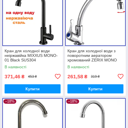
Кран для холодної води
Кран для холодної води з
неіржавійка MIXXUS MONO-
поворотним аератором
01 Black SUS304
хромований ZERIX MONO
018 Chrome (ZX2861)
В наявності
В наявності
371,46
261,58
₴
₴
453 ₴
319 ₴
Купити
Купити
–18%
–18%