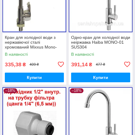
Кран для холодної води з
Одно-кран для холодної води
нержавіючої сталі
неіржавка Haiba MONO-01
хромований Mixxus Mono-
SUS304
01.SUS Chrome (MI6221)
В наявності
В наявності
335,38
391,14
₴
₴
409 ₴
477 ₴
Купити
Купити
–18%
–18%