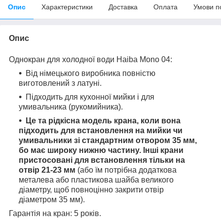
Опис
Характеристики
Доставка
Оплата
Умови п
Опис
Однокран для холодної води Haiba Mono 04:
Від німецького виробника повністю
виготовлений з латуні.
Підходить для кухонної мийки і для
умивальника (рукомийника).
Це та рідкісна модель крана, коли вона
підходить для встановлення на мийки чи
умивальники зі стандартним отвором 35 мм,
бо має широку нижню частину. Інші крани
пристосовані для встановлення тільки на
отвір 21-23 мм
(або їм потрібна додаткова
металева або пластикова шайба великого
діаметру, щоб повноцінно закрити отвір
діаметром 35 мм).
Гарантія на кран: 5 років.