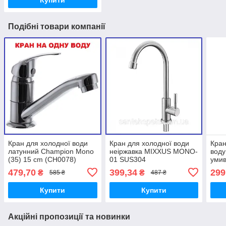
Купити
Подібні товари компанії
Кран для холодної води
Кран для холодної води
Кран
латунний Champion Mono
неіржавка MIXXUS MONO-
воду
(35) 15 cm (CH0078)
01 SUS304
умив
стал
479,70
399,34
299
₴
₴
585 ₴
487 ₴
(MI6
Купити
Купити
Акційні пропозиції та новинки