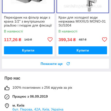
Перехідник на фільтр води з
Кран для холодної води
крана 1/2" з внутрішньою
неіржавка MIXXUS MONO-01
різьбою і гніздом для фіксації
SUS304
трубки фільтра
В наявності
В наявності
117,26
399,34
₴
₴
143 ₴
487 ₴
Купити
Купити
Показати ще
Про нас
100% позитивних з 256 відгуків за рік
Працює з 06.09.2019
м. Київ
бул. Перова, 42А, Київ, Україна