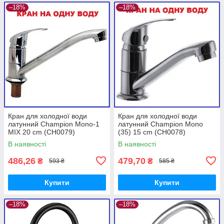
–18%
–18%
Кран для холодної води
Кран для холодної води
латунний Champion Mono-1
латунний Champion Mono
MIX 20 cm (CH0079)
(35) 15 cm (CH0078)
В наявності
В наявності
486,26
479,70
₴
₴
593 ₴
585 ₴
Купити
Купити
–18%
–18%