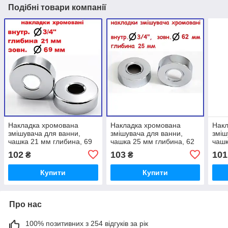
Подібні товари компанії
Накладка хромована
Накладка хромована
Накл
змішувача для ванни,
змішувача для ванни,
зміш
чашка 21 мм глибина, 69
чашка 25 мм глибина, 62
чашк
мм діаметр отвір 3/4" три
мм діаметр отвір 3/4" три
мм д
102
103
101
₴
₴
четвертих декоративна
четвертих декоративна
четв
Купити
Купити
Про нас
100% позитивних з 254 відгуків за рік