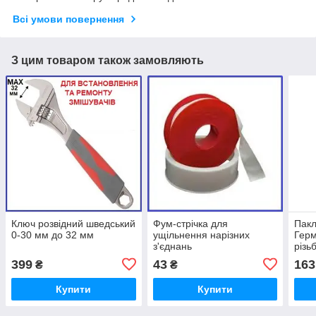
Всі умови повернення
З цим товаром також замовляють
Ключ розвідний шведський
Фум-стрічка для
Пакл
0-30 мм до 32 мм
ущільнення нарізних
Герм
з'єднань
різь
ущіл
399
43
163
₴
₴
Купити
Купити