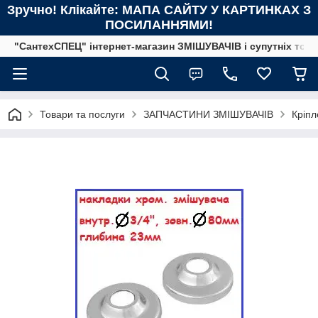
Зручно! Клікайте: МАПА САЙТУ У КАРТИНКАХ З
ПОСИЛАННЯМИ!
"СантехСПЕЦ" інтернет-магазин ЗМІШУВАЧІВ і супутніх това
Товари та послуги
ЗАПЧАСТИНИ ЗМІШУВАЧІВ
Кріпл