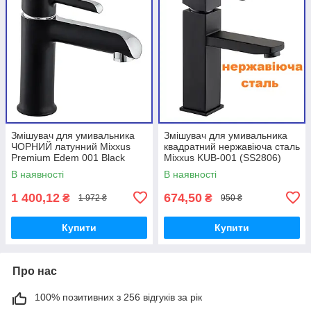
Змішувач для умивальника
Змішувач для умивальника
ЧОРНИЙ латунний Mixxus
квадратний нержавіюча сталь
Premium Edem 001 Black
Mixxus KUB-001 (SS2806)
(MI5838)
В наявності
В наявності
1 400,12
674,50
₴
₴
1 972 ₴
950 ₴
Купити
Купити
Про нас
100% позитивних з 256 відгуків за рік