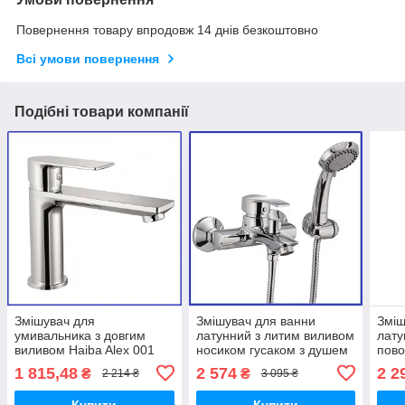
Повернення товару впродовж 14 днів безкоштовно
Всі умови повернення
Подібні товари компанії
Змішувач для
Змішувач для ванни
Зміш
умивальника з довгим
латунний з литим виливом
лату
виливом Haiba Alex 001
носиком гусаком з душем
пов
LONG (HB0880)
Haiba ONIX 009 (HB0321)
носи
1 815,48
2 574
2 2
₴
₴
2 214 ₴
3 095 ₴
Hai
(HB0
Купити
Купити