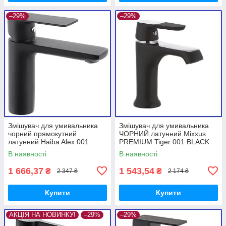
–29%
–29%
Змішувач для умивальника
Змішувач для умивальника
чорний прямокутний
ЧОРНИЙ латунний Mixxus
латунний Haiba Alex 001
PREMIUM Tiger 001 BLACK
Black (HB3921)
(MI0564)
В наявності
В наявності
1 666,37
1 543,54
₴
₴
2 347 ₴
2 174 ₴
Купити
Купити
АКЦІЯ НА НОВИНКУ!
–29%
–29%