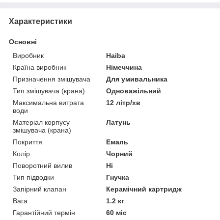
Характеристики
Основні
Виробник
Haiba
Країна виробник
Німеччина
Призначення змішувача
Для умивальника
Тип змішувача (крана)
Одноважільний
Максимальна витрата
12 літр/хв
води
Матеріал корпусу
Латунь
змішувача (крана)
Покриття
Емаль
Колір
Чорний
Поворотний вилив
Ні
Тип підводки
Гнучка
Запірний клапан
Керамічний картридж
Вага
1.2 кг
Гарантійний термін
60 міс