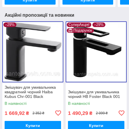
006
Акційні пропозиції та новинки
–29%
СуперАкція!
–29%
Подарунок
Змішувач для умивальника
квадратний чорний Haiba
Змішувач для умивальника
Kubus Chr-001 Black
чорний HB Foster Black 001
(HB3928)
В наявності
В наявності
1 669,92
1 490,29
₴
₴
2 352 ₴
2 099 ₴
Купити
Купити