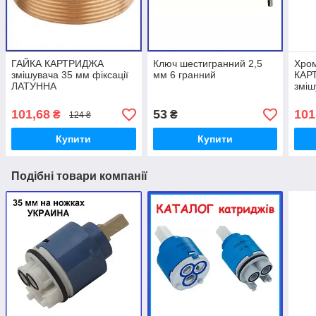
ГАЙКА КАРТРИДЖА
Ключ шестигранний 2,5
Хром
змішувача 35 мм фіксації
мм 6 гранний
КАР
ЛАТУННА
зміш
Деко
101,68
53
101
₴
₴
124 ₴
Купити
Купити
Подібні товари компанії