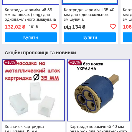
Картридж керамічний 35
Картриджі керамічні 35 40
Карт
мм на ніжках (long) для
мм для одноважільного
мм д
одноважільного змішувача
змішувача
зміш
132,02
134
106
₴
від
₴
161 ₴
Купити
Купити
Акційні пропозиції та новинки
–18%
–18%
Ковпачок картриджа
Картридж керамічний 40 мм
змішувача 35 мм
без ніжок для одноважільного