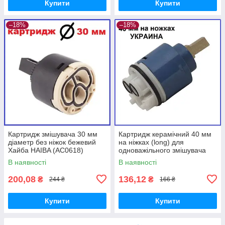
Купити
Купити
–18%
–18%
Картридж змішувача 30 мм
Картридж керамічний 40 мм
діаметр без ніжок бежевий
на ніжках (long) для
Хайба HAIBA (AC0618)
одноважільного змішувача
В наявності
В наявності
200,08
136,12
₴
₴
244 ₴
166 ₴
Купити
Купити