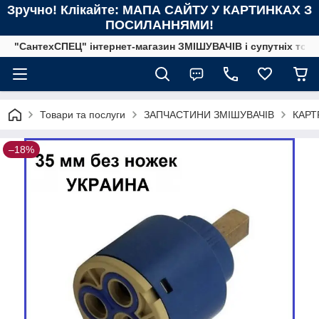
Зручно! Клікайте: МАПА САЙТУ У КАРТИНКАХ З
ПОСИЛАННЯМИ!
"СантехСПЕЦ" інтернет-магазин ЗМІШУВАЧІВ і супутніх това
Товари та послуги
ЗАПЧАСТИНИ ЗМІШУВАЧІВ
КАРТР
–18%