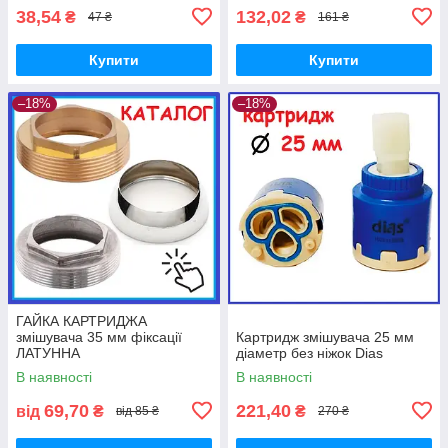
38,54
132,02
₴
₴
47 ₴
161 ₴
Купити
Купити
–18%
–18%
ГАЙКА КАРТРИДЖА
змішувача 35 мм фіксації
Картридж змішувача 25 мм
ЛАТУННА
діаметр без ніжок Dias
В наявності
В наявності
69,70
221,40
від
₴
₴
від 85 ₴
270 ₴