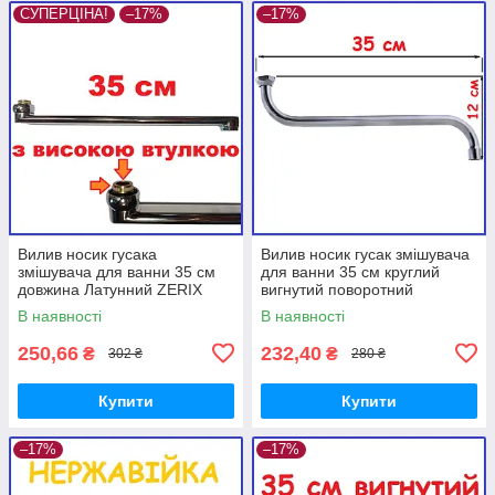
СУПЕРЦІНА!
–17%
–17%
Вилив носик гусака
Вилив носик гусак змішувача
змішувача для ванни 35 см
для ванни 35 см круглий
довжина Латунний ZERIX
вигнутий поворотний
Зерікс стандартний
стандартний
В наявності
В наявності
поворотний
250,66
232,40
₴
₴
302 ₴
280 ₴
Купити
Купити
–17%
–17%