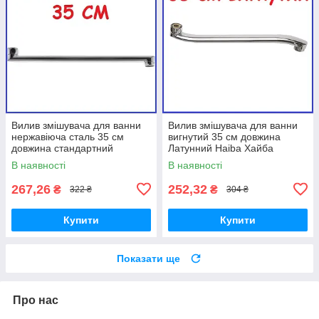
Вилив змішувача для ванни
Вилив змішувача для ванни
нержавіюча сталь 35 см
вигнутий 35 см довжина
довжина стандартний
Латунний Haiba Хайба
поворотний
стандартний поворотний
В наявності
В наявності
267,26
252,32
₴
₴
322 ₴
304 ₴
Купити
Купити
Показати ще
Про нас