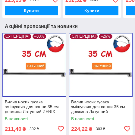
₴
₴
285 ₴
304 ₴
поворотний
пов
Купити
Купити
Акційні пропозиції та новинки
СУПЕРЦІНА!
–30%
СУПЕРЦІНА!
–26%
Вилив носик гусака
Вилив носик гусака
змішувача для ванни 35 см
змішувача для ванни 35 см
довжина Латунний ZERIX
довжина Латунний
Зерікс стандартний
EUROPRODUCT стандартний
В наявності
В наявності
поворотний
поворотний
211,40
224,22
₴
₴
302 ₴
303 ₴