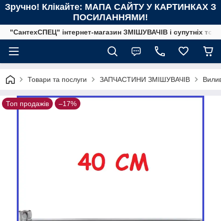
Зручно! Клікайте: МАПА САЙТУ У КАРТИНКАХ З
ПОСИЛАННЯМИ!
"СантехСПЕЦ" інтернет-магазин ЗМІШУВАЧІВ і супутніх това
Товари та послуги
ЗАПЧАСТИНИ ЗМІШУВАЧІВ
Вилив
Топ продажів
–17%