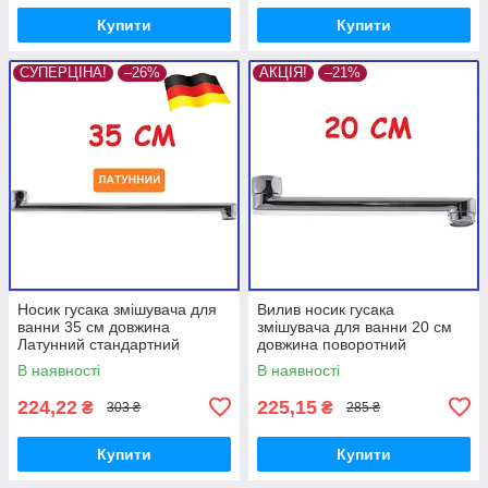
Купити
Купити
СУПЕРЦІНА!
–26%
АКЦІЯ!
–21%
Носик гусака змішувача для
Вилив носик гусака
ванни 35 см довжина
змішувача для ванни 20 см
Латунний стандартний
довжина поворотний
поворотний Mixxus Міксус
Латунний
В наявності
В наявності
224,22
225,15
₴
₴
303 ₴
285 ₴
Купити
Купити