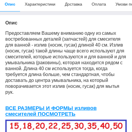
Опис
Характеристики
Доставка
Оплата
Умови п
Опис
Предоставляем Вашему вниманию одну из самых
востребованных деталей (запчастей) для смесителя
для ванной - излив (носик, гусак) длиной 40 см. Излив
(носик, гусак) такой длины чаще всего используют для
смесителей, которые используются и для ванной и для
умывальника (раковины), которая находится рядом с
ванной. Длина 40 см используется тогда, когда
требуется длина больше, чем стандартная, чтобы
доставать до центра умывальника, на который
поворачивается этот излив (носик, гусак) для мытья
рук.
ВСЕ РАЗМЕРЫ И ФОРМЫ изливов
смесителей ПОСМОТРЕТЬ