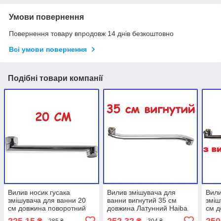
Умови повернення
Повернення товару впродовж 14 днів безкоштовно
Всі умови повернення
Подібні товари компанії
Вилив носик гусака
Вилив змішувача для
Вили
змішувача для ванни 20
ванни вигнутий 35 см
зміш
см довжина поворотний
довжина Латунний Haiba
см д
Латунний
Хайба стандартний
ZERI
225,15
252,32
250