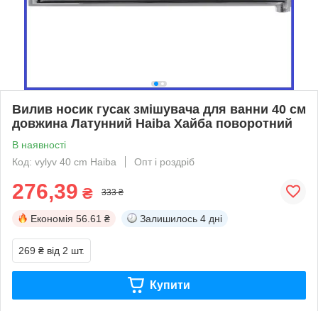
Вилив носик гусак змішувача для ванни 40 см
довжина Латунний Haiba Хайба поворотний
В наявності
Код: vylyv 40 cm Haiba
Опт і роздріб
276,39
₴
333 ₴
Економія
56.61 ₴
Залишилось
4 дні
269 ₴
від 2 шт.
Купити