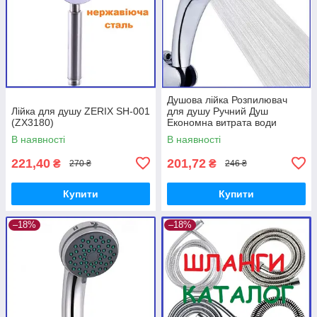
Душова лійка Розпилювач
Лійка для душу ZERIX SH-001
для душу Ручний Душ
(ZX3180)
Економна витрата води
ZERIX SH-52
В наявності
В наявності
221,40
201,72
₴
₴
270 ₴
246 ₴
Купити
Купити
–18%
–18%