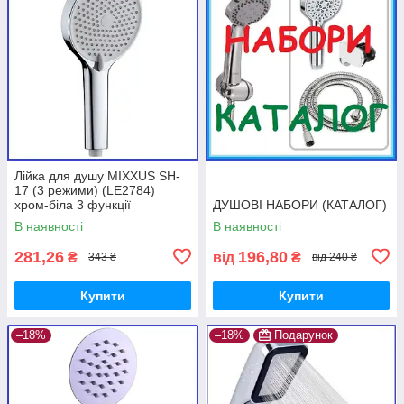
Лійка для душу MIXXUS SH-
17 (3 режими) (LE2784)
хром-біла 3 функції
ДУШОВІ НАБОРИ (КАТАЛОГ)
В наявності
В наявності
281,26
196,80
₴
від
₴
343 ₴
від 240 ₴
Купити
Купити
–18%
–18%
Подарунок