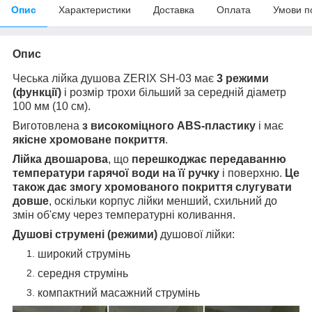
Опис
Характеристики
Доставка
Оплата
Умови п
Опис
Чеська лійка душова ZERIX SH-03 має
3 режими
(функції)
і розмір трохи більший за середній діаметр
100 мм (10 см).
Виготовлена
з високоміцного ABS-пластику
і має
якісне хромоване покриття
.
Лійка двошарова
, що
перешкоджає передаванню
температури гарячої води на її ручку
і поверхню.
Це
також дає змогу хромованого покриття слугувати
довше
, оскільки корпус лійки менший, схильний до
змін об'єму через температурні коливання.
Душові струмені (режими)
душової лійки
:
широкий струмінь
середня струмінь
компактний масажний струмінь