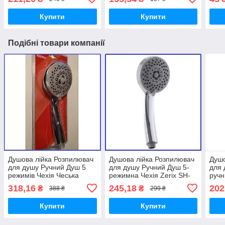
Zerix ZR34
Zerix Z01 (ZX0198
Купити
Купити
Подібні товари компанії
Душова лійка Розпилювач
Душова лійка Розпилювач
Душо
для душу Ручний Душ 5
для душу Ручний Душ 5-
для 
режимів Чехія Чеська
режимна Чехія Zerix SH-
ручн
Zerix SH-70 (ZX3082)
71
ZER
318,16
245,18
202
₴
₴
388 ₴
299 ₴
Купити
Купити