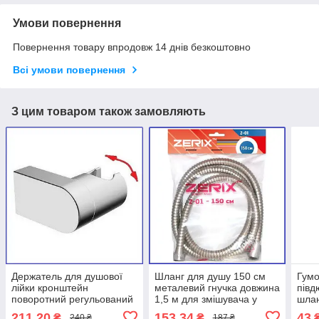
Умови повернення
Повернення товару впродовж 14 днів безкоштовно
Всі умови повернення
З цим товаром також замовляють
Держатель для душової
Шланг для душу 150 см
Гумо
лійки кронштейн
металевий гнучка довжина
півд
поворотний регульований
1,5 м для змішувача у
шлан
кріплення на 2 гвинта
ванній ЧЕХІЯ чеський
211,20
153,34
43
₴
₴
240 ₴
187 ₴