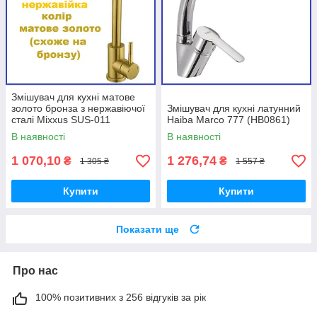
Змішувач для кухні матове
золото бронза з нержавіючої
Змішувач для кухні латунний
сталі Mixxus SUS-011
Haiba Marco 777 (HB0861)
Brushed Gold (MI8435)
В наявності
В наявності
1 070,10
1 276,74
₴
₴
1 305 ₴
1 557 ₴
Купити
Купити
Показати ще
Про нас
100% позитивних з 256 відгуків за рік