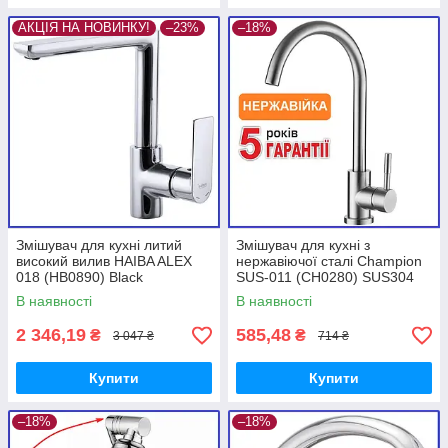
АКЦІЯ НА НОВИНКУ!
–23%
–18%
Змішувач для кухні литий
Змішувач для кухні з
високий вилив HAIBA ALEX
нержавіючої сталі Champion
018 (HB0890) Black
SUS-011 (CH0280) SUS304
В наявності
В наявності
2 346,19
585,48
₴
₴
3 047 ₴
714 ₴
Купити
Купити
–18%
–18%