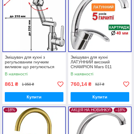
Змішувач для кухні з
Змішувач для кухні
регульованим гнучким
ЛАТУННИЙ високий
виливом що регулюється
CHAMPION Mars 011
Zerix Eza-001-FX Chrome
(CH0210) Марс
В наявності
В наявності
(ZX6146)
861
760,14
₴
₴
1 050 ₴
927 ₴
Купити
Купити
–18%
АКЦІЯ НА НОВИНКУ!
–18%