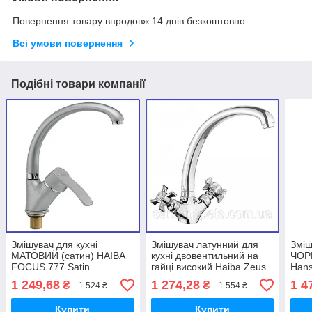
Повернення товару впродовж 14 днів безкоштовно
Всі умови повернення
Подібні товари компанії
Змішувач для кухні
Змішувач латунний для
Зміш
МАТОВИЙ (сатин) HAIBA
кухні двовентильний на
ЧОР
FOCUS 777 Satin
гайці високий Haiba Zeus
Hans
(HB0137)
273 NUT (HB0434)
гайк
1 249,68
1 274,28
1 4
₴
₴
1 524 ₴
1 554 ₴
Купити
Купити