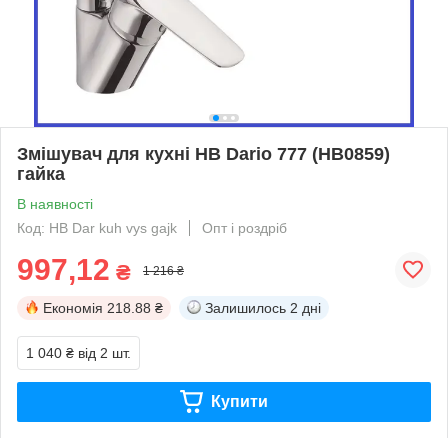
Змішувач для кухні HB Dario 777 (HB0859)
гайка
В наявності
Код: HB Dar kuh vys gajk
Опт і роздріб
997,12
₴
1 216 ₴
Економія
218.88 ₴
Залишилось
2 дні
1 040 ₴
від 2 шт.
Купити