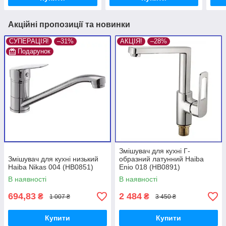
Акційні пропозиції та новинки
СУПЕРАЦІЯ!
–31%
АКЦІЯ!
–28%
Подарунок
Змішувач для кухні Г-
Змішувач для кухні низький
образний латунний Haiba
Haiba Nikas 004 (HB0851)
Enio 018 (HB0891)
В наявності
В наявності
694,83
2 484
₴
₴
1 007 ₴
3 450 ₴
Купити
Купити