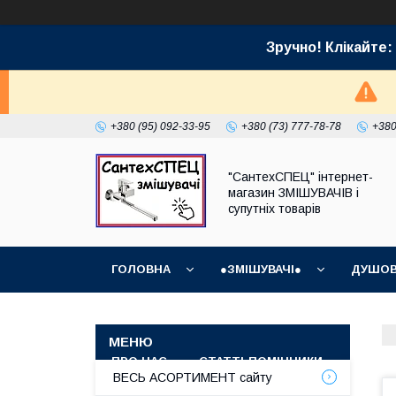
Зручно! Клікайт
+380 (95) 092-33-95
+380 (73) 777-78-78
+380
"СантехСПЕЦ" інтернет-
магазин ЗМІШУВАЧІВ і
супутніх товарів
ГОЛОВНА
●ЗМІШУВАЧІ●
ДУШОВ
ГРАФІК РОБОТИ (ВІДПРАВКИ БЕЗ ВИХІДНИХ)
ПРО НАС
СТАТТІ-ПОМІЧНИКИ
СУПУТ
ВЕСЬ АСОРТИМЕНТ сайту