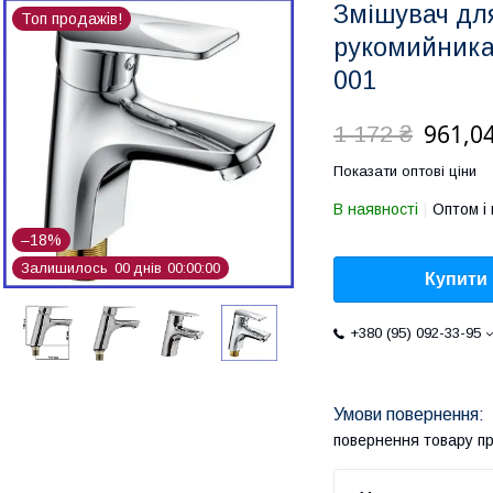
Змішувач дл
Топ продажів!
рукомийника 
001
961,04
1 172 ₴
Показати оптові ціни
В наявності
Оптом і 
–18%
Залишилось
0
0
днів
0
0
0
0
0
0
Купити
+380 (95) 092-33-95
повернення товару п