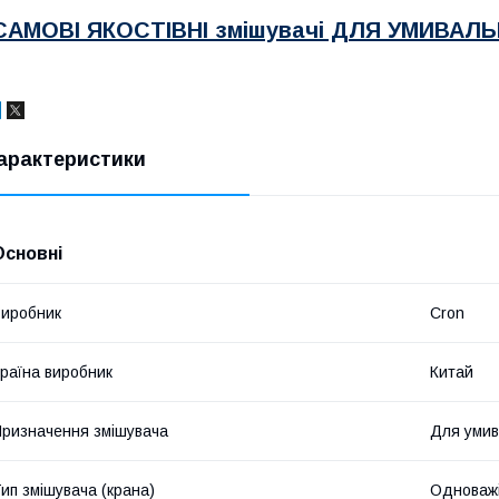
САМОВІ ЯКОСТІВНІ
змішувачі ДЛЯ УМИВАЛ
арактеристики
Основні
иробник
Cron
раїна виробник
Китай
ризначення змішувача
Для умив
ип змішувача (крана)
Одноваж