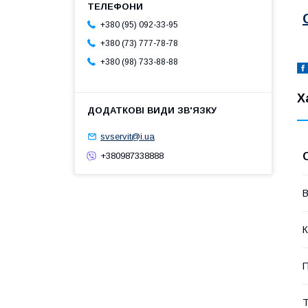
+380 (95) 092-33-95
+380 (73) 777-78-78
+380 (98) 733-88-88
Х
svservit@i.ua
+380987338888
В
К
П
Т