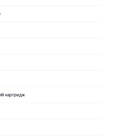
в
ий картридж