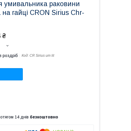
я умивальника раковини
на гайці CRON Sirius Chr-
 ₴
в роздріб
Код:
CR Sirius um lit
ротягом 14 днів
безкоштовно