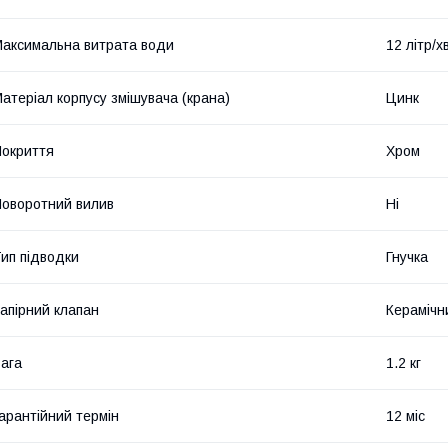
аксимальна витрата води
12 літр/х
атеріал корпусу змішувача (крана)
Цинк
окриття
Хром
оворотний вилив
Ні
ип підводки
Гнучка
апірний клапан
Керамічн
ага
1.2 кг
арантійний термін
12 міс