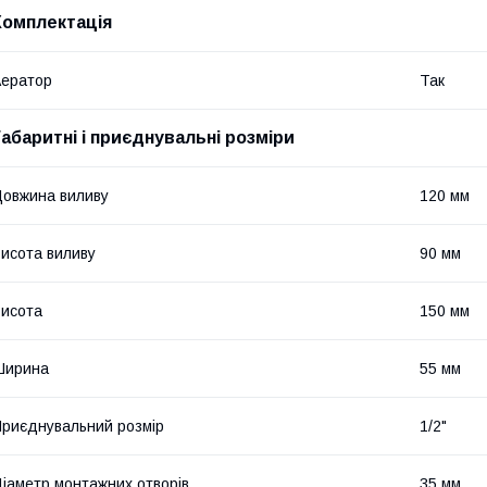
Комплектація
ератор
Так
Габаритні і приєднувальні розміри
овжина виливу
120 мм
исота виливу
90 мм
исота
150 мм
Ширина
55 мм
риєднувальний розмір
1/2"
іаметр монтажних отворів
35 мм